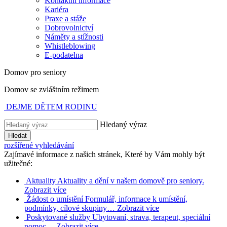
Kontaktní informace
Kariéra
Praxe a stáže
Dobrovolnictví
Náměty a stížnosti
Whistleblowing
E-podatelna
Domov pro seniory
Domov se zvláštním režimem
DEJME DĚTEM RODINU
Hledaný výraz
Hledat
rozšířené vyhledávání
Zajímavé informace z našich stránek, Které by Vám mohly být
užitečné:
Aktuality
Aktuality a dění v našem domově pro seniory.
Zobrazit více
Žádost o umístění
Formulář, informace k umístění,
podmínky, cílové skupiny…
Zobrazit více
Poskytované služby
Ubytovaní, strava, terapeut, speciální
pomoc…
Zobrazit více