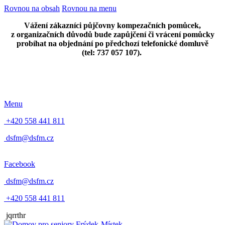
Rovnou na obsah
Rovnou na menu
Vážení zákazníci půjčovny kompezačních pomůcek,
z organizačních důvodů bude zapůjčení či vrácení pomůcky
probíhat na objednání po předchozí telefonické domluvě
(tel: 737 057 107).
Menu
+420 558 441 811
dsfm@dsfm.cz
Facebook
dsfm@dsfm.cz
+420 558 441 811
jqrrthr