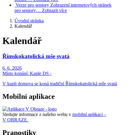
Verze pro seniory
Zobrazení internetových stránek
pro seniory…
Zobrazit více
Úvodní stránka
Kalendář
Kalendář
Římskokatolická mše svatá
6. 6. 2026
Místo konání:
Kaple DS -
V kapli domova se koná tradiční Římskokatolická mše svatá
Mobilní aplikace
Sledujte informace z našeho webu v
mobilní aplikaci –
V OBRAZE.
Pranostiky