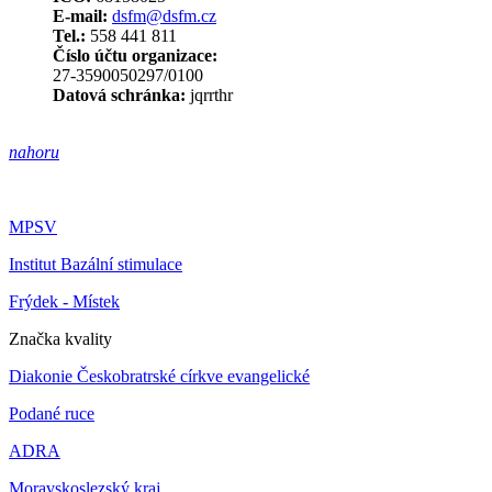
E-mail:
dsfm@dsfm.cz
Tel.:
558 441 811
Číslo účtu organizace:
27-3590050297/0100
Datová schránka:
jqrrthr
nahoru
MPSV
Institut Bazální stimulace
Frýdek - Místek
Značka kvality
Diakonie Českobratrské církve evangelické
Podané ruce
ADRA
Moravskoslezský kraj