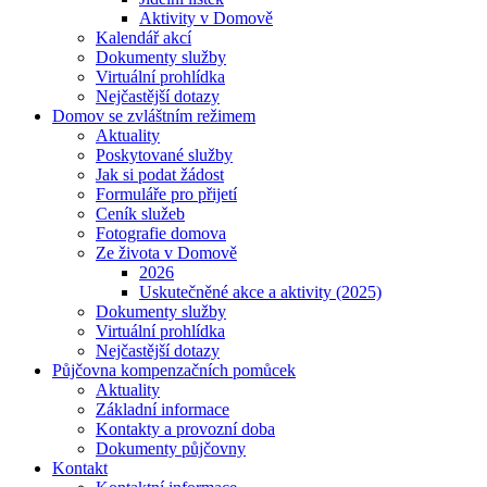
Aktivity v Domově
Kalendář akcí
Dokumenty služby
Virtuální prohlídka
Nejčastější dotazy
Domov se zvláštním režimem
Aktuality
Poskytované služby
Jak si podat žádost
Formuláře pro přijetí
Ceník služeb
Fotografie domova
Ze života v Domově
2026
Uskutečněné akce a aktivity (2025)
Dokumenty služby
Virtuální prohlídka
Nejčastější dotazy
Půjčovna kompenzačních pomůcek
Aktuality
Základní informace
Kontakty a provozní doba
Dokumenty půjčovny
Kontakt