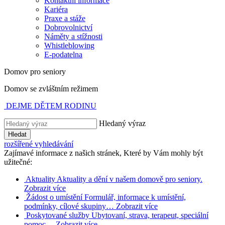
Kontaktní informace
Kariéra
Praxe a stáže
Dobrovolnictví
Náměty a stížnosti
Whistleblowing
E-podatelna
Domov pro seniory
Domov se zvláštním režimem
DEJME DĚTEM RODINU
Hledaný výraz
Hledat
rozšířené vyhledávání
Zajímavé informace z našich stránek, Které by Vám mohly být
užitečné:
Aktuality
Aktuality a dění v našem domově pro seniory.
Zobrazit více
Žádost o umístění
Formulář, informace k umístění,
podmínky, cílové skupiny…
Zobrazit více
Poskytované služby
Ubytovaní, strava, terapeut, speciální
pomoc…
Zobrazit více