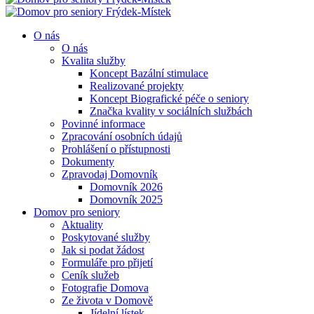
O nás
O nás
Kvalita služby
Koncept Bazální stimulace
Realizované projekty
Koncept Biografické péče o seniory
Značka kvality v sociálních službách
Povinné informace
Zpracování osobních údajů
Prohlášení o přístupnosti
Dokumenty
Zpravodaj Domovník
Domovník 2026
Domovník 2025
Domov pro seniory
Aktuality
Poskytované služby
Jak si podat žádost
Formuláře pro přijetí
Ceník služeb
Fotografie Domova
Ze života v Domově
Jídelní lístek