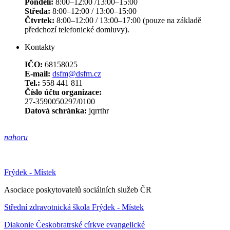
Pondělí:
8:00–12:00 /13:00–15:00
Středa:
8:00–12:00 / 13:00–15:00
Čtvrtek:
8:00–12:00 / 13:00–17:00 (pouze na základě
předchozí telefonické domluvy).
Kontakty
IČO:
68158025
E-mail:
dsfm@dsfm.cz
Tel.:
558 441 811
Číslo účtu organizace:
27-3590050297/0100
Datová schránka:
jqrrthr
nahoru
Frýdek - Místek
Asociace poskytovatelů sociálních služeb ČR
Střední zdravotnická škola Frýdek - Místek
Diakonie Českobratrské církve evangelické