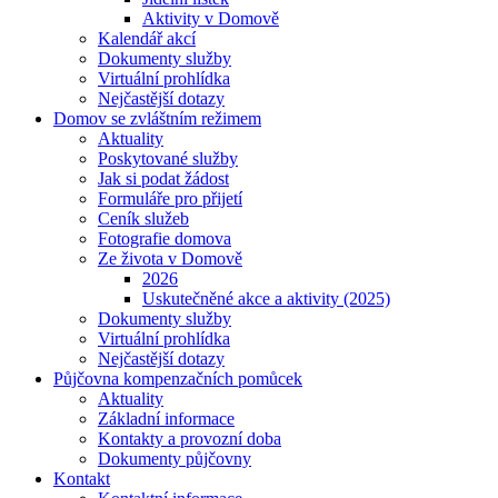
Aktivity v Domově
Kalendář akcí
Dokumenty služby
Virtuální prohlídka
Nejčastější dotazy
Domov se zvláštním režimem
Aktuality
Poskytované služby
Jak si podat žádost
Formuláře pro přijetí
Ceník služeb
Fotografie domova
Ze života v Domově
2026
Uskutečněné akce a aktivity (2025)
Dokumenty služby
Virtuální prohlídka
Nejčastější dotazy
Půjčovna kompenzačních pomůcek
Aktuality
Základní informace
Kontakty a provozní doba
Dokumenty půjčovny
Kontakt