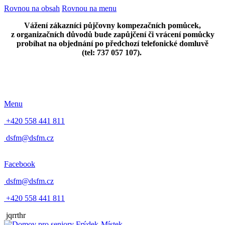
Rovnou na obsah
Rovnou na menu
Vážení zákazníci půjčovny kompezačních pomůcek,
z organizačních důvodů bude zapůjčení či vrácení pomůcky
probíhat na objednání po předchozí telefonické domluvě
(tel: 737 057 107).
Menu
+420 558 441 811
dsfm@dsfm.cz
Facebook
dsfm@dsfm.cz
+420 558 441 811
jqrrthr