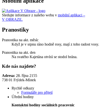
Mobilní aplikace
Sledujte informace z našeho webu v
mobilní aplikaci –
V OBRAZE.
Pranostiky
Pranostika na akt. měsíc
Když je v srpnu ráno hodně rosy, mají z toho radost vosy.
Pranostika na akt. den
Na svatého Kajetána otvírá se stodol brána.
Kde nás najdete?
Adresa:
28. října 2155
738 01 Frýdek-Místek
Rychlé odkazy
Formuláře pro přijetí
Úřední hodiny
Kontaktní hodiny sociálních pracovnic