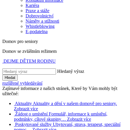
Kontaktní informace
Kariéra
Praxe a stáže
Dobrovolnictví
Náměty a stížnosti
Whistleblowing
E-podatelna
Domov pro seniory
Domov se zvláštním režimem
DEJME DĚTEM RODINU
Hledaný výraz
Hledat
rozšířené vyhledávání
Zajímavé informace z našich stránek, Které by Vám mohly být
užitečné:
Aktuality
Aktuality a dění v našem domově pro seniory.
Zobrazit více
Žádost o umístění
Formulář, informace k umístění,
podmínky, cílové skupiny…
Zobrazit více
Poskytované služby
Ubytovaní, strava, terapeut, speciální
pomoc…
Zobrazit více