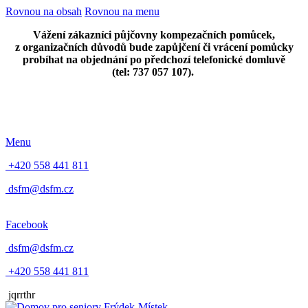
Rovnou na obsah
Rovnou na menu
Vážení zákazníci půjčovny kompezačních pomůcek,
z organizačních důvodů bude zapůjčení či vrácení pomůcky
probíhat na objednání po předchozí telefonické domluvě
(tel: 737 057 107).
Menu
+420 558 441 811
dsfm@dsfm.cz
Facebook
dsfm@dsfm.cz
+420 558 441 811
jqrrthr