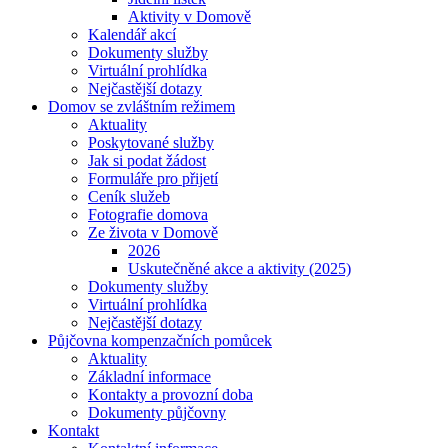
Aktivity v Domově
Kalendář akcí
Dokumenty služby
Virtuální prohlídka
Nejčastější dotazy
Domov se zvláštním režimem
Aktuality
Poskytované služby
Jak si podat žádost
Formuláře pro přijetí
Ceník služeb
Fotografie domova
Ze života v Domově
2026
Uskutečněné akce a aktivity (2025)
Dokumenty služby
Virtuální prohlídka
Nejčastější dotazy
Půjčovna kompenzačních pomůcek
Aktuality
Základní informace
Kontakty a provozní doba
Dokumenty půjčovny
Kontakt