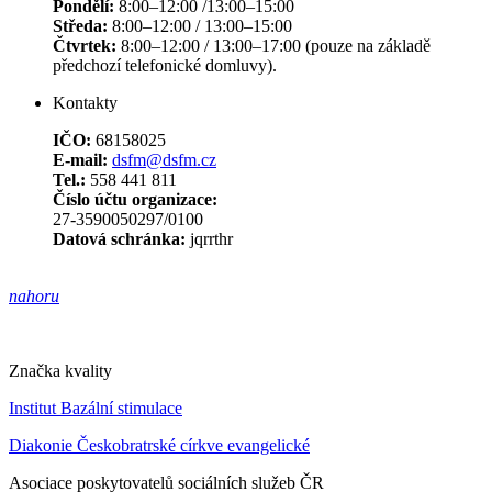
Pondělí:
8:00–12:00 /13:00–15:00
Středa:
8:00–12:00 / 13:00–15:00
Čtvrtek:
8:00–12:00 / 13:00–17:00 (pouze na základě
předchozí telefonické domluvy).
Kontakty
IČO:
68158025
E-mail:
dsfm@dsfm.cz
Tel.:
558 441 811
Číslo účtu organizace:
27-3590050297/0100
Datová schránka:
jqrrthr
nahoru
Značka kvality
Institut Bazální stimulace
Diakonie Českobratrské církve evangelické
Asociace poskytovatelů sociálních služeb ČR