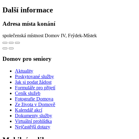
Další informace
Adresa místa konání
společenská místnost Domov IV, Frýdek-Místek
Domov pro seniory
Aktuality
Poskytované služby
Jak si podat žádost
Formuláře pro přijetí
Ceník služeb
Fotografie Domova
Ze života v Domově
Kalendář akcí
Dokumenty služby
Virtuální prohlídka
Nejčastější dotazy