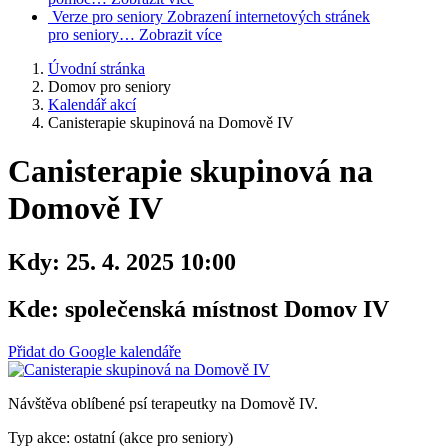
Verze pro seniory
Zobrazení internetových stránek
pro seniory…
Zobrazit více
Úvodní stránka
Domov pro seniory
Kalendář akcí
Canisterapie skupinová na Domově IV
Canisterapie skupinová na
Domově IV
Kdy:
25. 4. 2025 10:00
Kde:
společenská místnost Domov IV
Přidat do Google kalendáře
Návštěva oblíbené psí terapeutky na Domově IV.
Typ akce: ostatní (akce pro seniory)