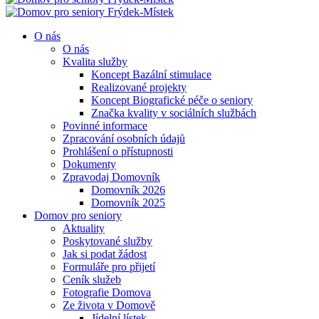
O nás
O nás
Kvalita služby
Koncept Bazální stimulace
Realizované projekty
Koncept Biografické péče o seniory
Značka kvality v sociálních službách
Povinné informace
Zpracování osobních údajů
Prohlášení o přístupnosti
Dokumenty
Zpravodaj Domovník
Domovník 2026
Domovník 2025
Domov pro seniory
Aktuality
Poskytované služby
Jak si podat žádost
Formuláře pro přijetí
Ceník služeb
Fotografie Domova
Ze života v Domově
Jídelní lístek