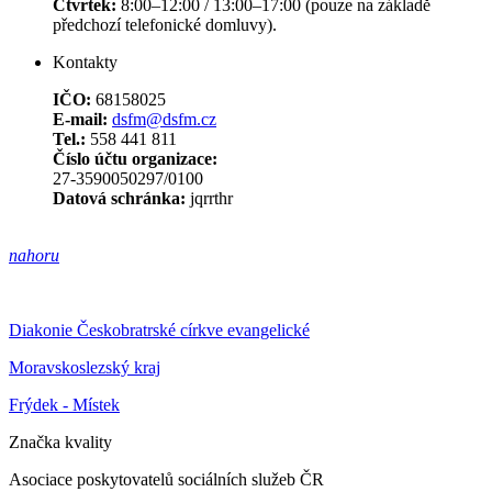
Čtvrtek:
8:00–12:00 / 13:00–17:00 (pouze na základě
předchozí telefonické domluvy).
Kontakty
IČO:
68158025
E-mail:
dsfm@dsfm.cz
Tel.:
558 441 811
Číslo účtu organizace:
27-3590050297/0100
Datová schránka:
jqrrthr
nahoru
Diakonie Českobratrské církve evangelické
Moravskoslezský kraj
Frýdek - Místek
Značka kvality
Asociace poskytovatelů sociálních služeb ČR