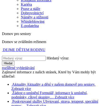
Kontaktní informace
Kariéra
Praxe a stáže
Dobrovolnictví
Náměty a stížnosti
Whistleblowing
E-podatelna
Domov pro seniory
Domov se zvláštním režimem
DEJME DĚTEM RODINU
Hledaný výraz
Hledat
rozšířené vyhledávání
Zajímavé informace z našich stránek, Které by Vám mohly být
užitečné:
Aktuality
Aktuality a dění v našem domově pro seniory.
Zobrazit více
Žádost o umístění
Formulář, informace k umístění,
podmínky, cílové skupiny…
Zobrazit více
Poskytované služby
Ubytovaní, strava, terapeut, speciální
pomoc…
Zobrazit více