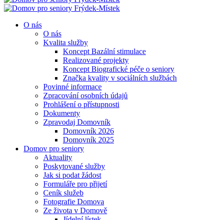
O nás
O nás
Kvalita služby
Koncept Bazální stimulace
Realizované projekty
Koncept Biografické péče o seniory
Značka kvality v sociálních službách
Povinné informace
Zpracování osobních údajů
Prohlášení o přístupnosti
Dokumenty
Zpravodaj Domovník
Domovník 2026
Domovník 2025
Domov pro seniory
Aktuality
Poskytované služby
Jak si podat žádost
Formuláře pro přijetí
Ceník služeb
Fotografie Domova
Ze života v Domově
Jídelní lístek