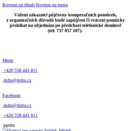
Rovnou na obsah
Rovnou na menu
Vážení zákazníci půjčovny kompezačních pomůcek,
z organizačních důvodů bude zapůjčení či vrácení pomůcky
probíhat na objednání po předchozí telefonické domluvě
(tel: 737 057 107).
Menu
+420 558 441 811
dsfm@dsfm.cz
Facebook
dsfm@dsfm.cz
+420 558 441 811
jqrrthr