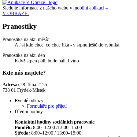
Sledujte informace z našeho webu v
mobilní aplikaci –
V OBRAZE.
Pranostiky
Pranostika na akt. měsíc
Ať si kdo chce, co chce říká - v srpnu ještě do rybníka.
Pranostika na akt. den
Když srpen pálí, bude pálit i víno.
Kde nás najdete?
Adresa:
28. října 2155
738 01 Frýdek-Místek
Rychlé odkazy
Formuláře pro přijetí
Úřední hodiny
Kontaktní hodiny sociálních pracovnic
Pondělí:
8:00–12:00 /13:00–15:00
Středa:
8:00–12:00 / 13:00–15:00