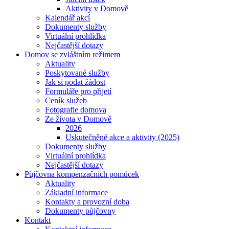
Aktivity v Domově
Kalendář akcí
Dokumenty služby
Virtuální prohlídka
Nejčastější dotazy
Domov se zvláštním režimem
Aktuality
Poskytované služby
Jak si podat žádost
Formuláře pro přijetí
Ceník služeb
Fotografie domova
Ze života v Domově
2026
Uskutečněné akce a aktivity (2025)
Dokumenty služby
Virtuální prohlídka
Nejčastější dotazy
Půjčovna kompenzačních pomůcek
Aktuality
Základní informace
Kontakty a provozní doba
Dokumenty půjčovny
Kontakt