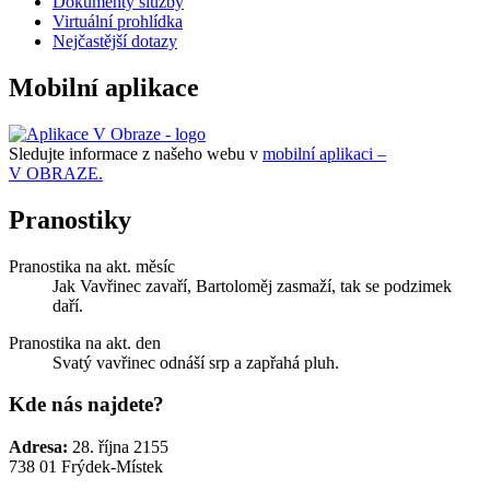
Dokumenty služby
Virtuální prohlídka
Nejčastější dotazy
Mobilní aplikace
Sledujte informace z našeho webu v
mobilní aplikaci –
V OBRAZE.
Pranostiky
Pranostika na akt. měsíc
Jak Vavřinec zavaří, Bartoloměj zasmaží, tak se podzimek
daří.
Pranostika na akt. den
Svatý vavřinec odnáší srp a zapřahá pluh.
Kde nás najdete?
Adresa:
28. října 2155
738 01 Frýdek-Místek