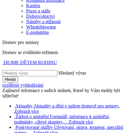
Kontaktní informace
Kariéra
Praxe a stáže
Dobrovolnictví
Náměty a stížnosti
Whistleblowing
E-podatelna
Domov pro seniory
Domov se zvláštním režimem
DEJME DĚTEM RODINU
Hledaný výraz
Hledat
rozšířené vyhledávání
Zajímavé informace z našich stránek, Které by Vám mohly být
užitečné:
Aktuality
Aktuality a dění v našem domově pro seniory.
Zobrazit více
Žádost o umístění
Formulář, informace k umístění,
podmínky, cílové skupiny…
Zobrazit více
Poskytované služby
Ubytovaní, strava, terapeut, speciální
pomoc…
Zobrazit více