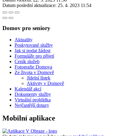
Datum poslední aktualizace:
25. 4. 2023 11:54
Domov pro seniory
Aktuality
Poskytované služby
Jak si podat žádost
Formuláře pro přijetí
Ceník služeb
Fotografie Domova
Ze života v Domově
Jídelní lístek
Aktivity v Domově
Kalendář akcí
Dokumenty služby
Virtuální prohlídka
Nejčastější dotazy
Mobilní aplikace