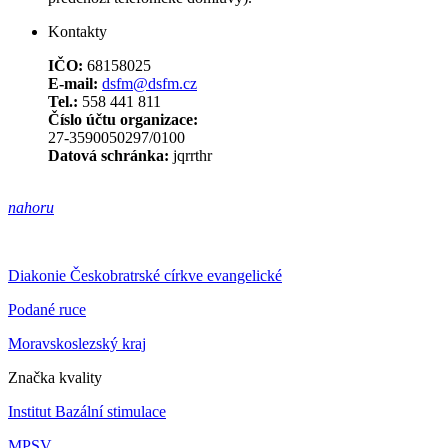
Kontakty
IČO:
68158025
E-mail:
dsfm@dsfm.cz
Tel.:
558 441 811
Číslo účtu organizace:
27-3590050297/0100
Datová schránka:
jqrrthr
nahoru
Diakonie Českobratrské církve evangelické
Podané ruce
Moravskoslezský kraj
Značka kvality
Institut Bazální stimulace
MPSV