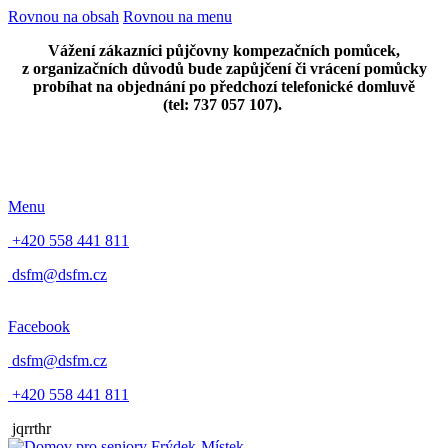
Rovnou na obsah
Rovnou na menu
Vážení zákazníci půjčovny kompezačních pomůcek,
z organizačních důvodů bude zapůjčení či vrácení pomůcky
probíhat na objednání po předchozí telefonické domluvě
(tel: 737 057 107).
Menu
+420 558 441 811
dsfm@dsfm.cz
Facebook
dsfm@dsfm.cz
+420 558 441 811
jqrrthr