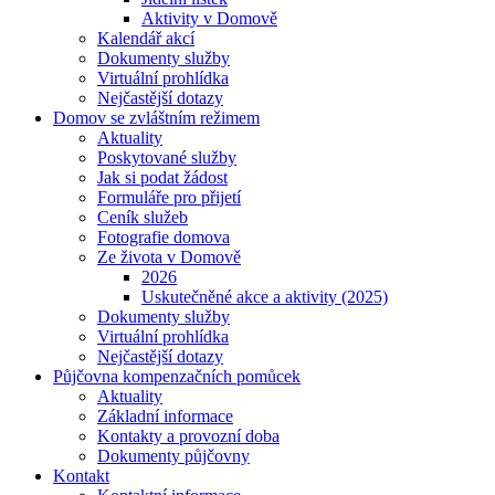
Aktivity v Domově
Kalendář akcí
Dokumenty služby
Virtuální prohlídka
Nejčastější dotazy
Domov se zvláštním režimem
Aktuality
Poskytované služby
Jak si podat žádost
Formuláře pro přijetí
Ceník služeb
Fotografie domova
Ze života v Domově
2026
Uskutečněné akce a aktivity (2025)
Dokumenty služby
Virtuální prohlídka
Nejčastější dotazy
Půjčovna kompenzačních pomůcek
Aktuality
Základní informace
Kontakty a provozní doba
Dokumenty půjčovny
Kontakt