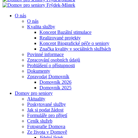
O nás
O nás
Kvalita služby
Koncept Bazální stimulace
Realizované projekty
Koncept Biografické péče o seniory
Značka kvality v sociálních službách
Povinné informace
Zpracování osobních údajů
Prohlášení o přístupnosti
Dokumenty
Zpravodaj Domovník
Domovník 2026
Domovník 2025
Domov pro seniory
Aktuality
Poskytované služby
Jak si podat žádost
Formuláře pro přijetí
Ceník služeb
Fotografie Domova
Ze života v Domově
Jídelní lístek