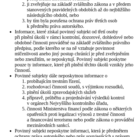
ji zveřejňuje na základě zvláštního zákona a v předem
stanovených pravidelných obdobích až do nejbližšího
následujícího období, nebo
by tím byla porušena ochrana práv třetích osob
k předmětu práva autorského.
Informace, které získal povinný subjekt od třetí osoby
při plnění úkolů v rámci kontrolní, dozorové, dohledové nebo
obdobné činnosti prováděné na základě zvláštního právního
předpisu, podle kterého se na ně vztahuje povinnost
mlčenlivosti anebo jiný postup chránící je před zveřejněním
nebo zneužitím, se neposkytují. Povinný subjekt poskytne
pouze ty informace, které při plnění těchto úkolů vznikly jeho
činností.
Povinné subjekty dále neposkytnou informace o
probíhajícím trestním řízení,
rozhodovací činnosti soudů, s výjimkou rozsudků,
plnění úkolů zpravodajských služeb
přípravě, průběhu a projednávání výsledků kontrol
v orgánech Nejvyššího kontrolního úřadu,
činnosti Ministerstva financí podle zákona o některých
opatřeních proti legalizaci výnosů z trestné činnosti
a financování terorismu nebo podle zákona o provádění
mezinárodních sankcí.
Povinný subjekt neposkytne informaci, která je předmětem
ochrany práva autorského nebo práv souvisejících s právem