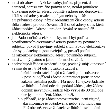
musí obsahovat u fyzické osoby: jméno, příjmení, datum
narození, adresu trvalého pobytu nebo, není-li přihlášena
k trvalému pobytu, adresu bydliště a adresu pro doručování,
liší-li se od adresy trvalého pobytu nebo bydliště
a u právnické osoby: název, identifikační číslo osoby, adresu
sídla a adresu pro doručování, liší-li se od adresy sídla, která
žádost podává. Adresou pro doručování se rozumí též
elektronická adresa.
je-li žádost učiněna elektronicky, musí být podána
prostřednictvím elektronické adresy podatelny povinného
subjektu, pokud ji povinný subjekt zřídil. Pokud elektronické
adresy podatelny nejsou zveřejněny, postačí podání
na jakoukoliv elektronickou adresu povinného subjektu.
musí z ní být patrno o jakou informaci se žádá.
neobsahuje-li žádost uvedené údaje, povinný subjekt posoudí
ve smyslu ust. § 14 odst. 5 zákona žádost a:
brání-li nedostatek údajů o žadateli podle odstavce
2 postupu vyřízení žádosti o informaci podle tohoto
zákona, zejména podle § 14a nebo 15, vyzve žadatele
ve lhůtě do 7 dnů ode dne podání žádosti, aby žádost
doplnil; nevyhoví-li žadatel této výzvě do 30 dnů ode
dne jejího doručení, žádost odloží,
v případě, že je žádost nesrozumitelná, není zřejmé,
jaká informace je požadována, nebo je formulována
příliš obecně, vyzve žadatele ve lhůtě do sedmi dnů