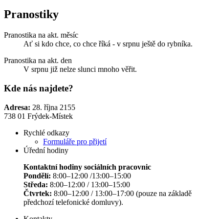
Pranostiky
Pranostika na akt. měsíc
Ať si kdo chce, co chce říká - v srpnu ještě do rybníka.
Pranostika na akt. den
V srpnu již nelze slunci mnoho věřit.
Kde nás najdete?
Adresa:
28. října 2155
738 01 Frýdek-Místek
Rychlé odkazy
Formuláře pro přijetí
Úřední hodiny
Kontaktní hodiny sociálních pracovnic
Pondělí:
8:00–12:00 /13:00–15:00
Středa:
8:00–12:00 / 13:00–15:00
Čtvrtek:
8:00–12:00 / 13:00–17:00 (pouze na základě
předchozí telefonické domluvy).
Kontakty