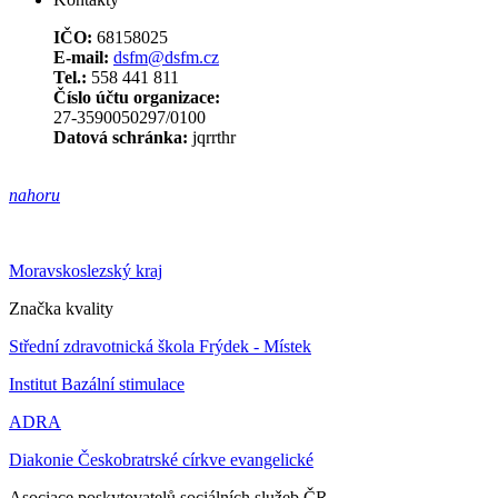
IČO:
68158025
E-mail:
dsfm@dsfm.cz
Tel.:
558 441 811
Číslo účtu organizace:
27-3590050297/0100
Datová schránka:
jqrrthr
nahoru
Moravskoslezský kraj
Značka kvality
Střední zdravotnická škola Frýdek - Místek
Institut Bazální stimulace
ADRA
Diakonie Českobratrské církve evangelické
Asociace poskytovatelů sociálních služeb ČR