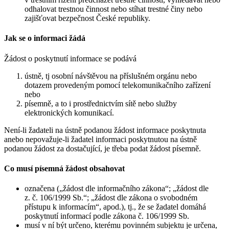
odhalovat trestnou činnost nebo stíhat trestné činy nebo
zajišťovat bezpečnost České republiky.
Jak se o informaci žádá
Žádost o poskytnutí informace se podává
ústně, tj osobní návštěvou na příslušném orgánu nebo
dotazem provedeným pomocí telekomunikačního zařízení
nebo
písemně, a to i prostřednictvím sítě nebo služby
elektronických komunikací.
Není-li žadateli na ústně podanou žádost informace poskytnuta
anebo nepovažuje-li žadatel informaci poskytnutou na ústně
podanou žádost za dostačující, je třeba podat žádost písemně.
Co musí písemná žádost obsahovat
označena („žádost dle informačního zákona“; „žádost dle
z. č. 106/1999 Sb.“; „žádost dle zákona o svobodném
přístupu k informacím“, apod.), tj., že se žadatel domáhá
poskytnutí informací podle zákona č. 106/1999 Sb.
musí v ní být určeno, kterému povinném subjektu je určena,