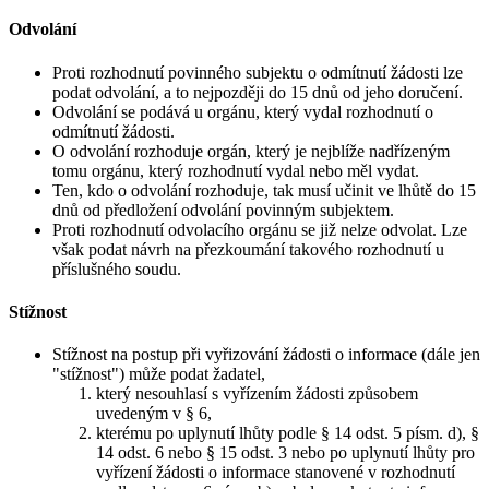
Odvolání
Proti rozhodnutí povinného subjektu o odmítnutí žádosti lze
podat odvolání, a to nejpozději do 15 dnů od jeho doručení.
Odvolání se podává u orgánu, který vydal rozhodnutí o
odmítnutí žádosti.
O odvolání rozhoduje orgán, který je nejblíže nadřízeným
tomu orgánu, který rozhodnutí vydal nebo měl vydat.
Ten, kdo o odvolání rozhoduje, tak musí učinit ve lhůtě do 15
dnů od předložení odvolání povinným subjektem.
Proti rozhodnutí odvolacího orgánu se již nelze odvolat. Lze
však podat návrh na přezkoumání takového rozhodnutí u
příslušného soudu.
Stížnost
Stížnost na postup při vyřizování žádosti o informace (dále jen
"stížnost") může podat žadatel,
který nesouhlasí s vyřízením žádosti způsobem
uvedeným v § 6,
kterému po uplynutí lhůty podle § 14 odst. 5 písm. d), §
14 odst. 6 nebo § 15 odst. 3 nebo po uplynutí lhůty pro
vyřízení žádosti o informace stanovené v rozhodnutí