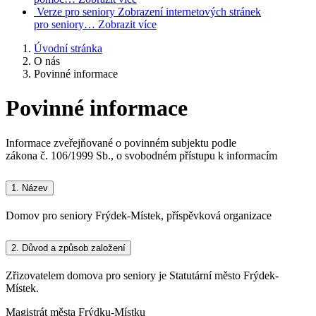
Verze pro seniory
Zobrazení internetových stránek
pro seniory…
Zobrazit více
Úvodní stránka
O nás
Povinné informace
Povinné informace
Informace zveřejňované o povinném subjektu podle
zákona č. 106/1999 Sb., o svobodném přístupu k informacím
1.
Název
Domov pro seniory Frýdek-Místek, příspěvková organizace
2.
Důvod a způsob založení
Zřizovatelem domova pro seniory je Statutární město Frýdek-
Místek.
Magistrát města Frýdku-Místku