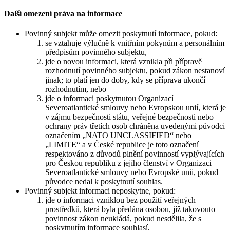
Další omezení práva na informace
Povinný subjekt může omezit poskytnutí informace, pokud:
se vztahuje výlučně k vnitřním pokynům a personálním
předpisům povinného subjektu,
jde o novou informaci, která vznikla při přípravě
rozhodnutí povinného subjektu, pokud zákon nestanoví
jinak; to platí jen do doby, kdy se příprava ukončí
rozhodnutím, nebo
jde o informaci poskytnutou Organizací
Severoatlantické smlouvy nebo Evropskou unií, která je
v zájmu bezpečnosti státu, veřejné bezpečnosti nebo
ochrany práv třetích osob chráněna uvedenými původci
označením „NATO UNCLASSIFIED“ nebo
„LIMITE“ a v České republice je toto označení
respektováno z důvodů plnění povinností vyplývajících
pro Českou republiku z jejího členství v Organizaci
Severoatlantické smlouvy nebo Evropské unii, pokud
původce nedal k poskytnutí souhlas.
Povinný subjekt informaci neposkytne, pokud:
jde o informaci vzniklou bez použití veřejných
prostředků, která byla předána osobou, jíž takovouto
povinnost zákon neukládá, pokud nesdělila, že s
poskytnutím informace souhlasí,