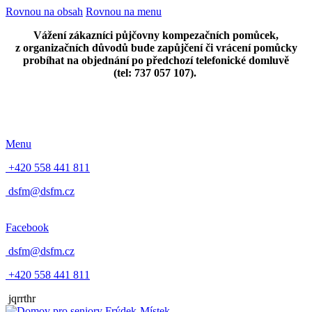
Rovnou na obsah
Rovnou na menu
Vážení zákazníci půjčovny kompezačních pomůcek,
z organizačních důvodů bude zapůjčení či vrácení pomůcky
probíhat na objednání po předchozí telefonické domluvě
(tel: 737 057 107).
Menu
+420 558 441 811
dsfm@dsfm.cz
Facebook
dsfm@dsfm.cz
+420 558 441 811
jqrrthr