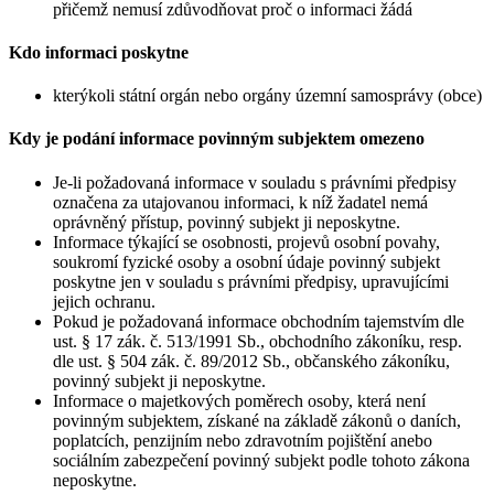
přičemž nemusí zdůvodňovat proč o informaci žádá
Kdo informaci poskytne
kterýkoli státní orgán nebo orgány územní samosprávy (obce)
Kdy je podání informace povinným subjektem omezeno
Je-li požadovaná informace v souladu s právními předpisy
označena za utajovanou informaci, k níž žadatel nemá
oprávněný přístup, povinný subjekt ji neposkytne.
Informace týkající se osobnosti, projevů osobní povahy,
soukromí fyzické osoby a osobní údaje povinný subjekt
poskytne jen v souladu s právními předpisy, upravujícími
jejich ochranu.
Pokud je požadovaná informace obchodním tajemstvím dle
ust. § 17 zák. č. 513/1991 Sb., obchodního zákoníku, resp.
dle ust. § 504 zák. č. 89/2012 Sb., občanského zákoníku,
povinný subjekt ji neposkytne.
Informace o majetkových poměrech osoby, která není
povinným subjektem, získané na základě zákonů o daních,
poplatcích, penzijním nebo zdravotním pojištění anebo
sociálním zabezpečení povinný subjekt podle tohoto zákona
neposkytne.