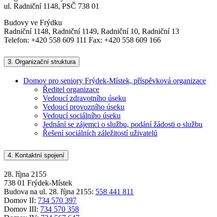
ul. Radniční 1148, PSČ 738 01
Budovy ve Frýdku
Radniční 1148, Radniční 1149, Radniční 10, Radniční 13
Telefon: +420 558 609 111 Fax: +420 558 609 166
3.
Organizační struktura
Domov pro seniory Frýdek-Místek, příspěvková organizace
Ředitel organizace
Vedoucí zdravotního úseku
Vedoucí provozního úseku
Vedoucí sociálního úseku
Jednání se zájemci o službu, podání žádosti o službu
Řešení sociálních záležitostí uživatelů
4.
Kontaktní spojení
28. října 2155
738 01 Frýdek-Místek
Budova na ul. 28. října 2155:
558 441 811
Domov II:
734 570 397
Domov III:
734 570 358