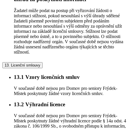
Žadatel může podat na postup při vyřizování žádosti o
informaci stížnost, pokud nesouhlasí s výší úhrady sdělené
žadateli písemně povinným subjektem před podáním
informace nebo nesouhlasí s výší odměny za oprávnění užít
informaci na základě licenční smlouvy. Stížnost lze podat
písemně nebo ústně, a to u povinného subjektu. O stížnosti
rozhoduje nadřízený orgán. V současné době nejsou vydána
žádná usnesení nadřízeného orgánu týkajících se těchto
stížností.
13.
Licenční smlouvy
13.1
Vzory licenčních smluv
V současné době nejsou pro Domov pro seniory Frýdek-
Místek poskytnuty žádné vzory licenčních smluv.
13.2
Výhradní licence
V současné době nejsou pro Domov pro seniory Frýdek-
Místek poskytnuty žádné výhradní licence podle § 14a odst. 4
zákona č. 106/1999 Sb., o svobodném přístupu k informacím,