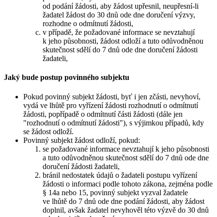
od podání žádosti, aby žádost upřesnil, neupřesní-li
žadatel žádost do 30 dnů ode dne doručení výzvy,
rozhodne o odmítnutí žádosti,
v případě, že požadované informace se nevztahují
k jeho působnosti, žádost odloží a tuto odůvodněnou
skutečnost sdělí do 7 dnů ode dne doručení žádosti
žadateli,
Jaký bude postup povinného subjektu
Pokud povinný subjekt žádosti, byť i jen zčásti, nevyhoví,
vydá ve lhůtě pro vyřízení žádosti rozhodnutí o odmítnutí
žádosti, popřípadě o odmítnutí části žádosti (dále jen
"rozhodnutí o odmítnutí žádosti"), s výjimkou případů, kdy
se žádost odloží.
Povinný subjekt žádost odloží, pokud:
se požadované informace nevztahují k jeho působnosti
a tuto odůvodněnou skutečnost sdělí do 7 dnů ode dne
doručení žádosti žadateli,
bránil nedostatek údajů o žadateli postupu vyřízení
žádosti o informaci podle tohoto zákona, zejména podle
§ 14a nebo 15, povinný subjekt vyzval žadatele
ve lhůtě do 7 dnů ode dne podání žádosti, aby žádost
doplnil, avšak žadatel nevyhověl této výzvě do 30 dnů