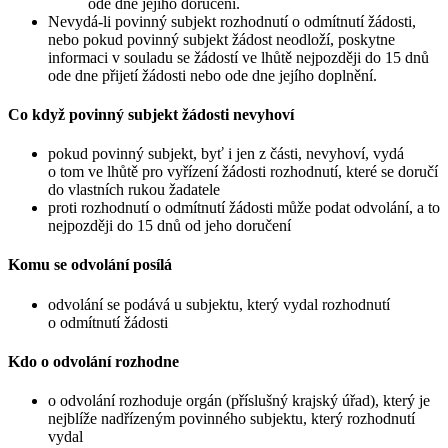
ode dne jejího doručení.
Nevydá-li povinný subjekt rozhodnutí o odmítnutí žádosti,
nebo pokud povinný subjekt žádost neodloží, poskytne
informaci v souladu se žádostí ve lhůtě nejpozději do 15 dnů
ode dne přijetí žádosti nebo ode dne jejího doplnění.
Co když povinný subjekt žádosti nevyhoví
pokud povinný subjekt, byť i jen z části, nevyhoví, vydá
o tom ve lhůtě pro vyřízení žádosti rozhodnutí, které se doručí
do vlastních rukou žadatele
proti rozhodnutí o odmítnutí žádosti může podat odvolání, a to
nejpozději do 15 dnů od jeho doručení
Komu se odvolání posílá
odvolání se podává u subjektu, který vydal rozhodnutí
o odmítnutí žádosti
Kdo o odvolání rozhodne
o odvolání rozhoduje orgán (příslušný krajský úřad), který je
nejblíže nadřízeným povinného subjektu, který rozhodnutí
vydal