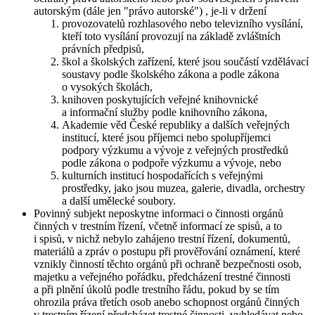
autorským (dále jen "právo autorské") , je-li v držení
provozovatelů rozhlasového nebo televizního vysílání,
kteří toto vysílání provozují na základě zvláštních
právních předpisů,
škol a školských zařízení, které jsou součástí vzdělávací
soustavy podle školského zákona a podle zákona
o vysokých školách,
knihoven poskytujících veřejné knihovnické
a informační služby podle knihovního zákona,
Akademie věd České republiky a dalších veřejných
institucí, které jsou příjemci nebo spolupříjemci
podpory výzkumu a vývoje z veřejných prostředků
podle zákona o podpoře výzkumu a vývoje, nebo
kulturních institucí hospodařících s veřejnými
prostředky, jako jsou muzea, galerie, divadla, orchestry
a další umělecké soubory.
Povinný subjekt neposkytne informaci o činnosti orgánů
činných v trestním řízení, včetně informací ze spisů, a to
i spisů, v nichž nebylo zahájeno trestní řízení, dokumentů,
materiálů a zpráv o postupu při prověřování oznámení, které
vznikly činností těchto orgánů při ochraně bezpečnosti osob,
majetku a veřejného pořádku, předcházení trestné činnosti
a při plnění úkolů podle trestního řádu, pokud by se tím
ohrozila práva třetích osob anebo schopnost orgánů činných
v trestním řízení předcházet trestné činnosti, vyhledávat nebo