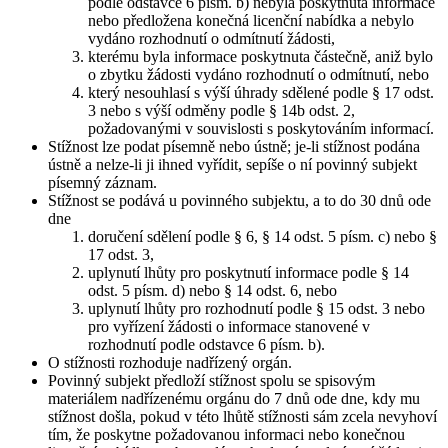
podle odstavce 6 písm. b) nebyla poskytnuta informace
nebo předložena konečná licenční nabídka a nebylo
vydáno rozhodnutí o odmítnutí žádosti,
kterému byla informace poskytnuta částečně, aniž bylo
o zbytku žádosti vydáno rozhodnutí o odmítnutí, nebo
který nesouhlasí s výší úhrady sdělené podle § 17 odst.
3 nebo s výší odměny podle § 14b odst. 2,
požadovanými v souvislosti s poskytováním informací.
Stížnost lze podat písemně nebo ústně; je-li stížnost podána
ústně a nelze-li ji ihned vyřídit, sepíše o ní povinný subjekt
písemný záznam.
Stížnost se podává u povinného subjektu, a to do 30 dnů ode
dne
doručení sdělení podle § 6, § 14 odst. 5 písm. c) nebo §
17 odst. 3,
uplynutí lhůty pro poskytnutí informace podle § 14
odst. 5 písm. d) nebo § 14 odst. 6, nebo
uplynutí lhůty pro rozhodnutí podle § 15 odst. 3 nebo
pro vyřízení žádosti o informace stanovené v
rozhodnutí podle odstavce 6 písm. b).
O stížnosti rozhoduje nadřízený orgán.
Povinný subjekt předloží stížnost spolu se spisovým
materiálem nadřízenému orgánu do 7 dnů ode dne, kdy mu
stížnost došla, pokud v této lhůtě stížnosti sám zcela nevyhoví
tím, že poskytne požadovanou informaci nebo konečnou