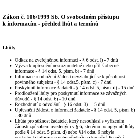
Zákon č. 106/1999 Sb. O svobodném přístupu
k informacím - přehled lhůt a termínů
Lhůty
Odkaz na zveřejněnou informaci - § 6 odst. l) - 7 dnů
Výzva k upřesnění nesrozumitelné nebo příliš obecné
informace - § 14 odst. 5, písm. b) - 7 dnů
Informace o odložení žádosti nevztahující se k působnosti
povinného subjektu - § 14 odst.5, písm. c) - 7 dnů
Poskytnutí informace žadateli - § 14 odst. 5, písm. d) - 15 dnů
Prodloužení lhůty pro poskytnutí informace ze závažných
důvodů - § 14 odst. 6) - 10 dnů
Rozhodnutí o odvolání - § 16 odst. 3) - 15 dnů
Upřesnění žádosti o informaci žadatele - § 14 odst. 5, písm. b)
- 30 dnů
Lhůta pro stížnost žadatele, který nesouhlasí s vyřízením
žádosti způsobem uvedeným v § 6; kterému po uplynutí lhůty
podle § 14 odst. 5 písm. d) nebo §14 odst. 6 nebyla
poskytnuta informace nebo předložena konečná licenční