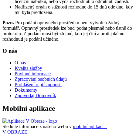
licenční nabídku, nebo vydá rozhodnutí o odmítnutí žádosti.
Nadřízený orgán o stížnosti rozhodne do 15 dnů ode dne, kdy
mu byla předložena.
Pozn.
Pro podání opravného prostředku není vytvořen žádný
formulář. Opravný prostředek lze buď podat písemně nebo ústně do
protokolu. Z podání musí být zřejmé, kdo jej činí a proti jakému
rozhodnutí je podání učiněno.
O nás
O nás
Kvalita služby
Povinné informace
Zpracování osobních údajů
Prohlášení o přístupnosti
Dokumenty
Zpravodaj Domovník
Mobilní aplikace
Sledujte informace z našeho webu v
mobilní aplikaci –
V OBRAZE.