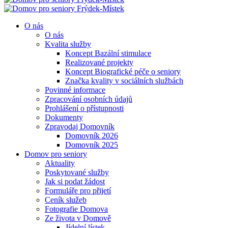
O nás
O nás
Kvalita služby
Koncept Bazální stimulace
Realizované projekty
Koncept Biografické péče o seniory
Značka kvality v sociálních službách
Povinné informace
Zpracování osobních údajů
Prohlášení o přístupnosti
Dokumenty
Zpravodaj Domovník
Domovník 2026
Domovník 2025
Domov pro seniory
Aktuality
Poskytované služby
Jak si podat žádost
Formuláře pro přijetí
Ceník služeb
Fotografie Domova
Ze života v Domově
Jídelní lístek