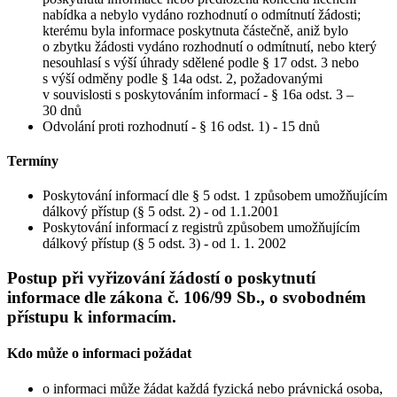
nabídka a nebylo vydáno rozhodnutí o odmítnutí žádosti;
kterému byla informace poskytnuta částečně, aniž bylo
o zbytku žádosti vydáno rozhodnutí o odmítnutí, nebo který
nesouhlasí s výší úhrady sdělené podle § 17 odst. 3 nebo
s výší odměny podle § 14a odst. 2, požadovanými
v souvislosti s poskytováním informací - § 16a odst. 3 –
30 dnů
Odvolání proti rozhodnutí - § 16 odst. 1) - 15 dnů
Termíny
Poskytování informací dle § 5 odst. 1 způsobem umožňujícím
dálkový přístup (§ 5 odst. 2) - od 1.1.2001
Poskytování informací z registrů způsobem umožňujícím
dálkový přístup (§ 5 odst. 3) - od 1. 1. 2002
Postup při vyřizování žádostí o poskytnutí
informace dle zákona č. 106/99 Sb., o svobodném
přístupu k informacím.
Kdo může o informaci požádat
o informaci může žádat každá fyzická nebo právnická osoba,