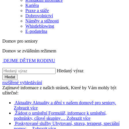
Kontaktní informace
Kariéra
Praxe a stáže
Dobrovolnictví
Náměty a stížnosti
Whistleblowing
E-podatelna
Domov pro seniory
Domov se zvláštním režimem
DEJME DĚTEM RODINU
Hledaný výraz
Hledat
rozšířené vyhledávání
Zajímavé informace z našich stránek, Které by Vám mohly být
užitečné:
Aktuality
Aktuality a dění v našem domově pro seniory.
Zobrazit více
Žádost o umístění
Formulář, informace k umístění,
podmínky, cílové skupiny…
Zobrazit více
Poskytované služby
Ubytovaní, strava, terapeut, speciální
pomoc…
Zobrazit více