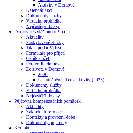
Aktivity v Domově
Kalendář akcí
Dokumenty služby
Virtuální prohlídka
Nejčastější dotazy
Domov se zvláštním režimem
Aktuality
Poskytované služby
Jak si podat žádost
Formuláře pro přijetí
Ceník služeb
Fotografie domova
Ze života v Domově
2026
Uskutečněné akce a aktivity (2025)
Dokumenty služby
Virtuální prohlídka
Nejčastější dotazy
Půjčovna kompenzačních pomůcek
Aktuality
Základní informace
Kontakty a provozní doba
Dokumenty půjčovny
Kontakt