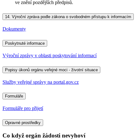
ve znění pozdějších předpisů.
14.
Výroční zpráva podle zákona o svobodném přístupu k informacím
Dokumenty
Poskytnuté informace
Výroční zprávy v oblasti poskytování informací
Popisy úkonů orgánu veřejné moci - životní situace
Služby veřejné správy na portal.gov.cz
Formuláře
Formuláře pro přijetí
Opravné prostředky
Co když orgán žádosti nevyhoví