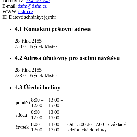
Domov IV:
734 567 647
E-mail:
dsfm@dsfm.cz
WWW:
dsfm.cz
ID Datové schránky:
jqrrthr
4.1
Kontaktní poštovní adresa
28. října 2155
738 01 Frýdek-Místek
4.2
Adresa úřadovny pro osobní návštěvu
28. října 2155
738 01 Frýdek-Místek
4.3
Úřední hodiny
8:00 –
13:00 –
pondělí
12:00
15:00
8:00 –
13:00 –
středa
12:00
15:00
8:00 –
13:00 –
Od 13:00 do 17:00 na základě
čtvrtek
12:00
17:00
telefonické domluvy