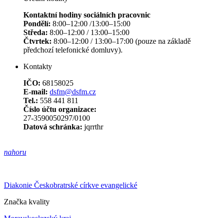
Kontaktní hodiny sociálních pracovnic
Pondělí:
8:00–12:00 /13:00–15:00
Středa:
8:00–12:00 / 13:00–15:00
Čtvrtek:
8:00–12:00 / 13:00–17:00 (pouze na základě
předchozí telefonické domluvy).
Kontakty
IČO:
68158025
E-mail:
dsfm@dsfm.cz
Tel.:
558 441 811
Číslo účtu organizace:
27-3590050297/0100
Datová schránka:
jqrrthr
nahoru
Diakonie Českobratrské církve evangelické
Značka kvality