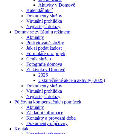
Aktivity v Domově
Kalendář akcí
Dokumenty služby
Virtuální prohlídka
Nejčastější dotazy
Domov se zvláštním režimem
Aktuality
Poskytované služby
Jak si podat žádost
Formuláře pro přijetí
Ceník služeb
Fotografie domova
Ze života v Domově
2026
Uskutečněné akce a aktivity (2025)
Dokumenty služby
Virtuální prohlídka
Nejčastější dotazy
Půjčovna kompenzačních pomůcek
Aktuality
Základní informace
Kontakty a provozní doba
Dokumenty půjčovny
Kontakt