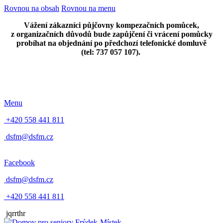
Rovnou na obsah
Rovnou na menu
Vážení zákazníci půjčovny kompezačních pomůcek,
z organizačních důvodů bude zapůjčení či vrácení pomůcky
probíhat na objednání po předchozí telefonické domluvě
(tel: 737 057 107).
Menu
+420 558 441 811
dsfm@dsfm.cz
Facebook
dsfm@dsfm.cz
+420 558 441 811
jqrrthr