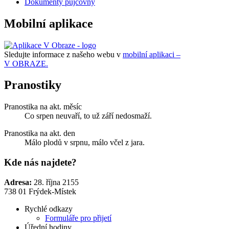
Dokumenty půjčovny
Mobilní aplikace
Sledujte informace z našeho webu v
mobilní aplikaci –
V OBRAZE.
Pranostiky
Pranostika na akt. měsíc
Co srpen neuvaří, to už září nedosmaží.
Pranostika na akt. den
Málo plodů v srpnu, málo včel z jara.
Kde nás najdete?
Adresa:
28. října 2155
738 01 Frýdek-Místek
Rychlé odkazy
Formuláře pro přijetí
Úřední hodiny