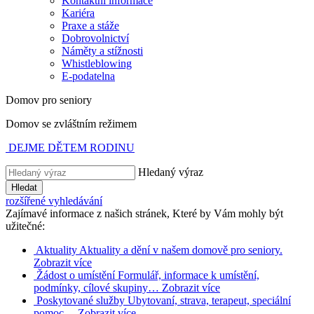
Kontaktní informace
Kariéra
Praxe a stáže
Dobrovolnictví
Náměty a stížnosti
Whistleblowing
E-podatelna
Domov pro seniory
Domov se zvláštním režimem
DEJME DĚTEM RODINU
Hledaný výraz
Hledat
rozšířené vyhledávání
Zajímavé informace z našich stránek, Které by Vám mohly být
užitečné:
Aktuality
Aktuality a dění v našem domově pro seniory.
Zobrazit více
Žádost o umístění
Formulář, informace k umístění,
podmínky, cílové skupiny…
Zobrazit více
Poskytované služby
Ubytovaní, strava, terapeut, speciální
pomoc…
Zobrazit více