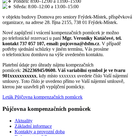
Pondělí: 8:00–12:00 a 13:00–15:00
Středa: 8:00–12:00 a 13:00–15:00
v objektu budovy Domova pro seniory Frýdek-Místek, příspěvková
organizace, na adrese 28. října 2155, 738 01 Frýdek-Místek.
Nové zapůjčení i vrácení kompenzačních pomůcek je možno
po telefonické rezervaci u paní
Mgr. Veroniky Kutáčové, tel.
kontakt 737 057 107, email: pujcovna@dsfm.cz
. V případě
potřeby sjednání schůzky v jiném termínu, Vás prosíme
o telefonickou domluvu na výše uvedeném kontaktu.
Platební údaje pro úhrady nájmu kompezačních
pomůcek:
262236945/0600.
Váš variabilní symbol je ve tvaru
901xxxxxxxxxxx
, kdy místo xxxxxxx uvedete číslo Vaší nájemní
smlouvy. Toto číslo je uvedeno přímo ve Vaší nájemní smlouvě,
kterou jste uzavřeli při vypůjčení pomůcky.
Leták Půjčovna kompenzačních pomůcek
Půjčovna kompenzačních pomůcek
Aktuality
Základní informace
Kontakty a provozní doba