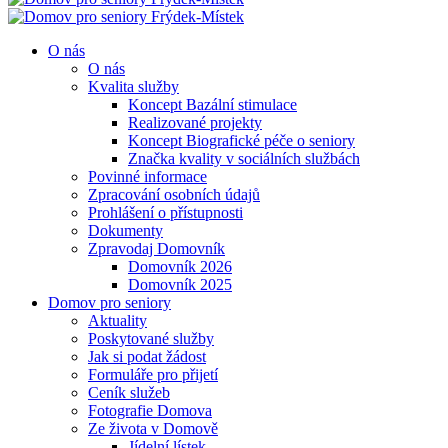
O nás
O nás
Kvalita služby
Koncept Bazální stimulace
Realizované projekty
Koncept Biografické péče o seniory
Značka kvality v sociálních službách
Povinné informace
Zpracování osobních údajů
Prohlášení o přístupnosti
Dokumenty
Zpravodaj Domovník
Domovník 2026
Domovník 2025
Domov pro seniory
Aktuality
Poskytované služby
Jak si podat žádost
Formuláře pro přijetí
Ceník služeb
Fotografie Domova
Ze života v Domově
Jídelní lístek