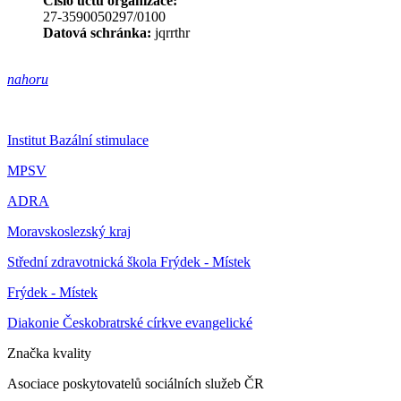
Číslo účtu organizace:
27-3590050297/0100
Datová schránka:
jqrrthr
nahoru
Institut Bazální stimulace
MPSV
ADRA
Moravskoslezský kraj
Střední zdravotnická škola Frýdek - Místek
Frýdek - Místek
Diakonie Českobratrské církve evangelické
Značka kvality
Asociace poskytovatelů sociálních služeb ČR