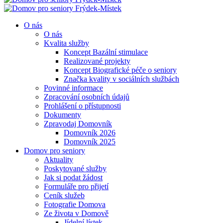
O nás
O nás
Kvalita služby
Koncept Bazální stimulace
Realizované projekty
Koncept Biografické péče o seniory
Značka kvality v sociálních službách
Povinné informace
Zpracování osobních údajů
Prohlášení o přístupnosti
Dokumenty
Zpravodaj Domovník
Domovník 2026
Domovník 2025
Domov pro seniory
Aktuality
Poskytované služby
Jak si podat žádost
Formuláře pro přijetí
Ceník služeb
Fotografie Domova
Ze života v Domově
Jídelní lístek