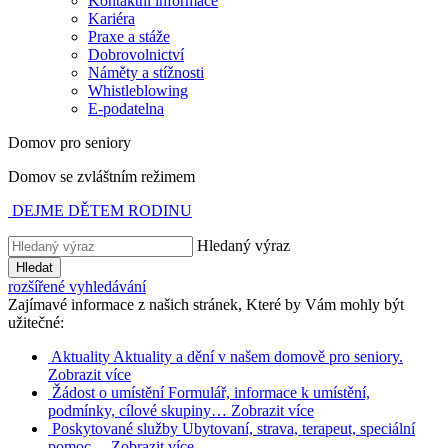
Kontaktní informace
Kariéra
Praxe a stáže
Dobrovolnictví
Náměty a stížnosti
Whistleblowing
E-podatelna
Domov pro seniory
Domov se zvláštním režimem
DEJME DĚTEM RODINU
Hledaný výraz
Hledat
rozšířené vyhledávání
Zajímavé informace z našich stránek, Které by Vám mohly být
užitečné:
Aktuality
Aktuality a dění v našem domově pro seniory.
Zobrazit více
Žádost o umístění
Formulář, informace k umístění,
podmínky, cílové skupiny…
Zobrazit více
Poskytované služby
Ubytovaní, strava, terapeut, speciální
pomoc…
Zobrazit více