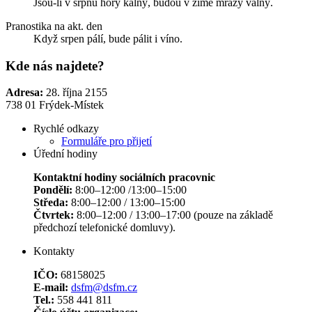
Jsou-li v srpnu hory kalný, budou v zimě mrazy valný.
Pranostika na akt. den
Když srpen pálí, bude pálit i víno.
Kde nás najdete?
Adresa:
28. října 2155
738 01 Frýdek-Místek
Rychlé odkazy
Formuláře pro přijetí
Úřední hodiny
Kontaktní hodiny sociálních pracovnic
Pondělí:
8:00–12:00 /13:00–15:00
Středa:
8:00–12:00 / 13:00–15:00
Čtvrtek:
8:00–12:00 / 13:00–17:00 (pouze na základě
předchozí telefonické domluvy).
Kontakty
IČO:
68158025
E-mail:
dsfm@dsfm.cz
Tel.:
558 441 811