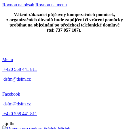
Rovnou na obsah
Rovnou na menu
Vážení zákazníci půjčovny kompezačních pomůcek,
z organizačních důvodů bude zapůjčení či vrácení pomůcky
probíhat na objednání po předchozí telefonické domluvě
(tel: 737 057 107).
Menu
+420 558 441 811
dsfm@dsfm.cz
Facebook
dsfm@dsfm.cz
+420 558 441 811
jqrrthr