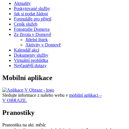
Aktuality
Poskytované služby
Jak si podat žádost
Formuláře pro přijetí
Ceník služeb
Fotografie Domova
Ze života v Domově
Jídelní lístek
Aktivity v Domově
Kalendář akcí
Dokumenty služby
Virtuální prohlídka
Nejčastější dotazy
Mobilní aplikace
Sledujte informace z našeho webu v
mobilní aplikaci –
V OBRAZE.
Pranostiky
Pranostika na akt. měsíc