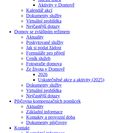
Aktivity v Domově
Kalendář akcí
Dokumenty služby
Virtuální prohlídka
Nejčastější dotazy
Domov se zvláštním režimem
Aktuality
Poskytované služby
Jak si podat žádost
Formuláře pro přijetí
Ceník služeb
Fotografie domova
Ze života v Domově
2026
Uskutečněné akce a aktivity (2025)
Dokumenty služby
Virtuální prohlídka
Nejčastější dotazy
Půjčovna kompenzačních pomůcek
Aktuality
Základní informace
Kontakty a provozní doba
Dokumenty půjčovny
Kontakt