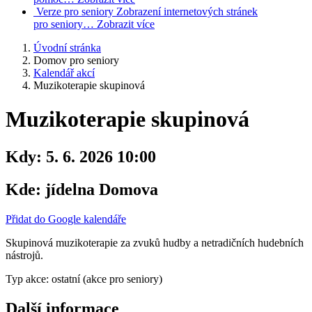
Verze pro seniory
Zobrazení internetových stránek
pro seniory…
Zobrazit více
Úvodní stránka
Domov pro seniory
Kalendář akcí
Muzikoterapie skupinová
Muzikoterapie skupinová
Kdy:
5. 6. 2026 10:00
Kde:
jídelna Domova
Přidat do Google kalendáře
Skupinová muzikoterapie za zvuků hudby a netradičních hudebních
nástrojů.
Typ akce: ostatní (akce pro seniory)
Další informace