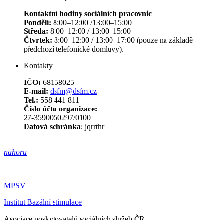
Kontaktní hodiny sociálních pracovnic
Pondělí:
8:00–12:00 /13:00–15:00
Středa:
8:00–12:00 / 13:00–15:00
Čtvrtek:
8:00–12:00 / 13:00–17:00 (pouze na základě
předchozí telefonické domluvy).
Kontakty
IČO:
68158025
E-mail:
dsfm@dsfm.cz
Tel.:
558 441 811
Číslo účtu organizace:
27-3590050297/0100
Datová schránka:
jqrrthr
nahoru
MPSV
Institut Bazální stimulace
Asociace poskytovatelů sociálních služeb ČR