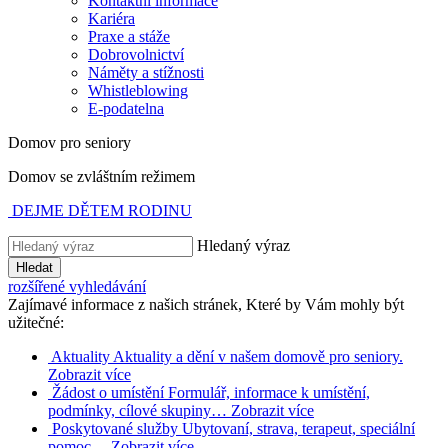
Kontaktní informace
Kariéra
Praxe a stáže
Dobrovolnictví
Náměty a stížnosti
Whistleblowing
E-podatelna
Domov pro seniory
Domov se zvláštním režimem
DEJME DĚTEM RODINU
Hledaný výraz
Hledat
rozšířené vyhledávání
Zajímavé informace z našich stránek, Které by Vám mohly být
užitečné:
Aktuality
Aktuality a dění v našem domově pro seniory.
Zobrazit více
Žádost o umístění
Formulář, informace k umístění,
podmínky, cílové skupiny…
Zobrazit více
Poskytované služby
Ubytovaní, strava, terapeut, speciální
pomoc…
Zobrazit více