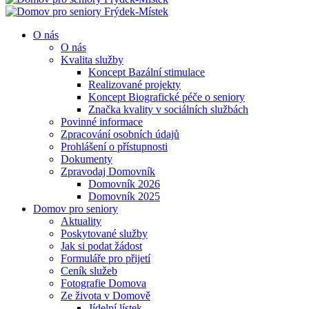
O nás
O nás
Kvalita služby
Koncept Bazální stimulace
Realizované projekty
Koncept Biografické péče o seniory
Značka kvality v sociálních službách
Povinné informace
Zpracování osobních údajů
Prohlášení o přístupnosti
Dokumenty
Zpravodaj Domovník
Domovník 2026
Domovník 2025
Domov pro seniory
Aktuality
Poskytované služby
Jak si podat žádost
Formuláře pro přijetí
Ceník služeb
Fotografie Domova
Ze života v Domově
Jídelní lístek