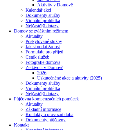
Aktivity v Domově
Kalendář akcí
Dokumenty služby
Virtuální prohlídka
Nejčastější dotazy
Domov se zvláštním režimem
Aktuality
Poskytované služby
Jak si podat žádost
Formuláře pro přijetí
Ceník služeb
Fotografie domova
Ze života v Domově
2026
Uskutečněné akce a aktivity (2025)
Dokumenty služby
Virtuální prohlídka
Nejčastější dotazy
Půjčovna kompenzačních pomůcek
Aktuality
Základní informace
Kontakty a provozní doba
Dokumenty půjčovny
Kontakt