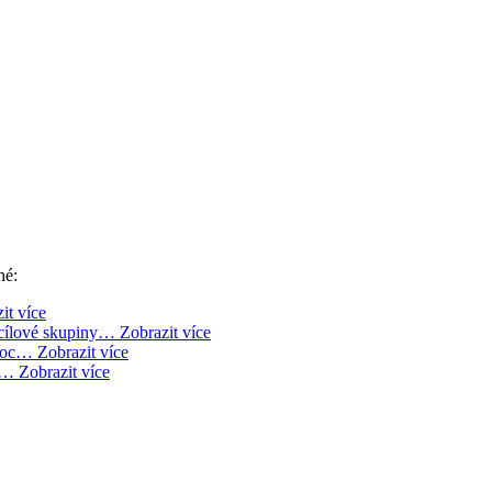
né:
it více
 cílové skupiny…
Zobrazit více
omoc…
Zobrazit více
y…
Zobrazit více