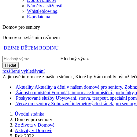
Dobrovolnictví
Náměty a stížnosti
Whistleblowing
E-podatelna
Domov pro seniory
Domov se zvláštním režimem
DEJME DĚTEM RODINU
Hledaný výraz
Hledat
rozšířené vyhledávání
Zajímavé informace z našich stránek, Které by Vám mohly být užiteč
Aktuality
Aktuality a dění v našem domově pro seniory.
Zobraz
Žádost o umístění
Formulář, informace k umístění, podmínky,
Poskytované služby
Ubytovaní, strava, terapeut, speciální p
Verze pro seniory
Zobrazení internetových stránek pro senior
Úvodní stránka
Domov pro seniory
Ze života v Domově
Aktivity v Domově
Rok 2022