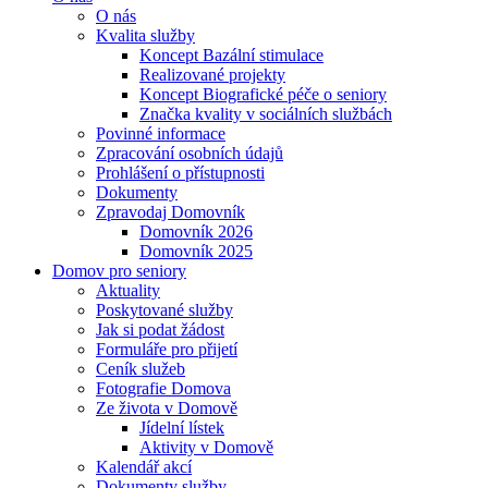
O nás
Kvalita služby
Koncept Bazální stimulace
Realizované projekty
Koncept Biografické péče o seniory
Značka kvality v sociálních službách
Povinné informace
Zpracování osobních údajů
Prohlášení o přístupnosti
Dokumenty
Zpravodaj Domovník
Domovník 2026
Domovník 2025
Domov pro seniory
Aktuality
Poskytované služby
Jak si podat žádost
Formuláře pro přijetí
Ceník služeb
Fotografie Domova
Ze života v Domově
Jídelní lístek
Aktivity v Domově
Kalendář akcí
Dokumenty služby