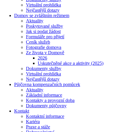
Virtuální prohlídka
Nejčastější dotazy
Domov se zvláštním režimem
Aktuality
Poskytované služby
Jak si podat žádost
Formuláře pro přijetí
Ceník služeb
Fotografie domova
Ze života v Domově
2026
Uskutečněné akce a aktivity (2025)
Dokumenty služby
Virtuální prohlídka
Nejčastější dotazy
Půjčovna kompenzačních pomůcek
Aktuality
Základní informace
Kontakty a provozní doba
Dokumenty půjčovny
Kontakt
Kontaktní informace
Kariéra
Praxe a stáže