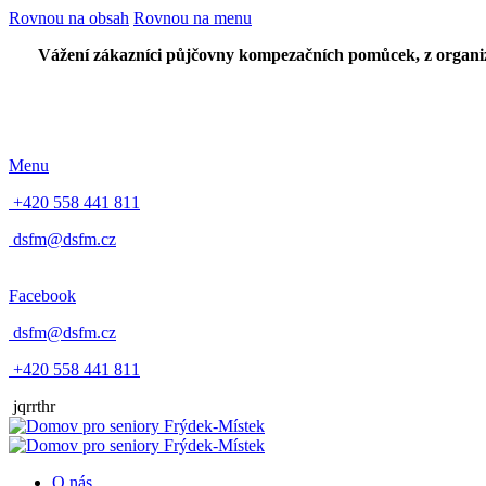
Rovnou na obsah
Rovnou na menu
Vážení zákazníci půjčovny kompezačních pomůcek, z organiza
Menu
+420 558 441 811
dsfm@dsfm.cz
Facebook
dsfm@dsfm.cz
+420 558 441 811
jqrrthr
O nás