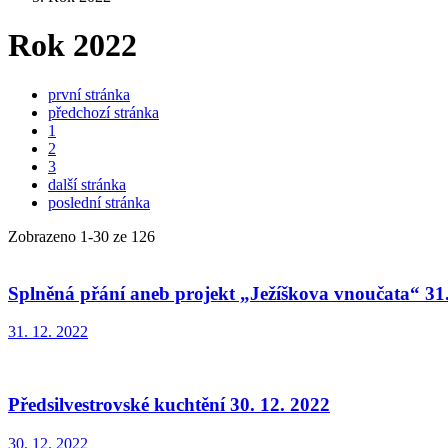
Rok 2022
první stránka
předchozí stránka
1
2
3
další stránka
poslední stránka
Zobrazeno
1
-
30
ze 126
Splněná přání aneb projekt „Ježíškova vnoučata“ 31.
31. 12. 2022
Předsilvestrovské kuchtění 30. 12. 2022
30. 12. 2022