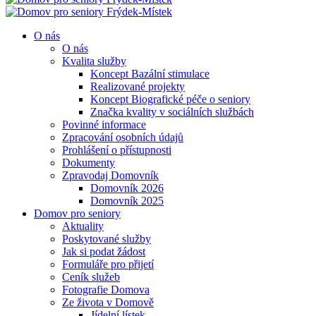
O nás
O nás
Kvalita služby
Koncept Bazální stimulace
Realizované projekty
Koncept Biografické péče o seniory
Značka kvality v sociálních službách
Povinné informace
Zpracování osobních údajů
Prohlášení o přístupnosti
Dokumenty
Zpravodaj Domovník
Domovník 2026
Domovník 2025
Domov pro seniory
Aktuality
Poskytované služby
Jak si podat žádost
Formuláře pro přijetí
Ceník služeb
Fotografie Domova
Ze života v Domově
Jídelní lístek