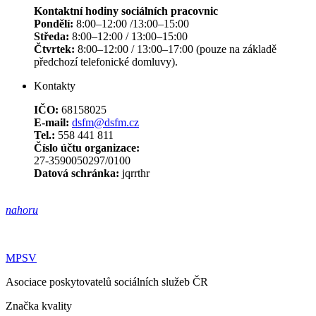
Kontaktní hodiny sociálních pracovnic
Pondělí:
8:00–12:00 /13:00–15:00
Středa:
8:00–12:00 / 13:00–15:00
Čtvrtek:
8:00–12:00 / 13:00–17:00 (pouze na základě
předchozí telefonické domluvy).
Kontakty
IČO:
68158025
E-mail:
dsfm@dsfm.cz
Tel.:
558 441 811
Číslo účtu organizace:
27-3590050297/0100
Datová schránka:
jqrrthr
nahoru
MPSV
Asociace poskytovatelů sociálních služeb ČR
Značka kvality