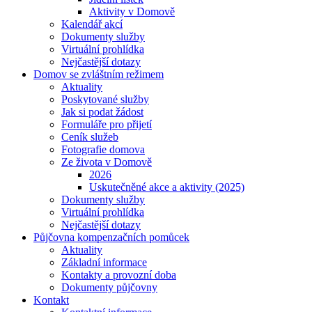
Aktivity v Domově
Kalendář akcí
Dokumenty služby
Virtuální prohlídka
Nejčastější dotazy
Domov se zvláštním režimem
Aktuality
Poskytované služby
Jak si podat žádost
Formuláře pro přijetí
Ceník služeb
Fotografie domova
Ze života v Domově
2026
Uskutečněné akce a aktivity (2025)
Dokumenty služby
Virtuální prohlídka
Nejčastější dotazy
Půjčovna kompenzačních pomůcek
Aktuality
Základní informace
Kontakty a provozní doba
Dokumenty půjčovny
Kontakt