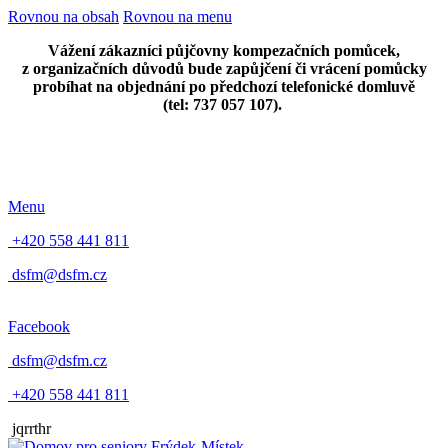
Rovnou na obsah
Rovnou na menu
Vážení zákazníci půjčovny kompezačních pomůcek,
z organizačních důvodů bude zapůjčení či vrácení pomůcky
probíhat na objednání po předchozí telefonické domluvě
(tel: 737 057 107).
Menu
+420 558 441 811
dsfm@dsfm.cz
Facebook
dsfm@dsfm.cz
+420 558 441 811
jqrrthr