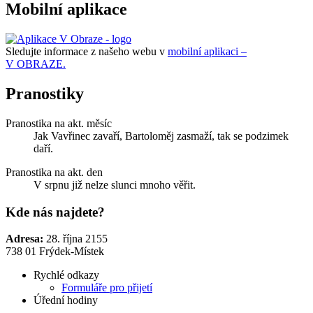
Mobilní aplikace
Sledujte informace z našeho webu v
mobilní aplikaci –
V OBRAZE.
Pranostiky
Pranostika na akt. měsíc
Jak Vavřinec zavaří, Bartoloměj zasmaží, tak se podzimek
daří.
Pranostika na akt. den
V srpnu již nelze slunci mnoho věřit.
Kde nás najdete?
Adresa:
28. října 2155
738 01 Frýdek-Místek
Rychlé odkazy
Formuláře pro přijetí
Úřední hodiny