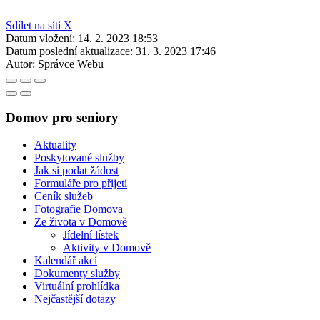
Sdílet na síti X
Datum vložení:
14. 2. 2023 18:53
Datum poslední aktualizace:
31. 3. 2023 17:46
Autor:
Správce Webu
Domov pro seniory
Aktuality
Poskytované služby
Jak si podat žádost
Formuláře pro přijetí
Ceník služeb
Fotografie Domova
Ze života v Domově
Jídelní lístek
Aktivity v Domově
Kalendář akcí
Dokumenty služby
Virtuální prohlídka
Nejčastější dotazy