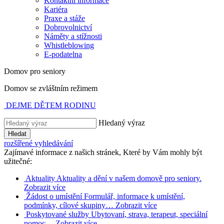
Kontaktní informace
Kariéra
Praxe a stáže
Dobrovolnictví
Náměty a stížnosti
Whistleblowing
E-podatelna
Domov pro seniory
Domov se zvláštním režimem
DEJME DĚTEM RODINU
Hledaný výraz
Hledat
rozšířené vyhledávání
Zajímavé informace z našich stránek, Které by Vám mohly být
užitečné:
Aktuality
Aktuality a dění v našem domově pro seniory.
Zobrazit více
Žádost o umístění
Formulář, informace k umístění,
podmínky, cílové skupiny…
Zobrazit více
Poskytované služby
Ubytovaní, strava, terapeut, speciální
pomoc…
Zobrazit více