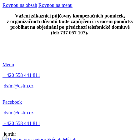
Rovnou na obsah
Rovnou na menu
Vážení zákazníci půjčovny kompezačních pomůcek,
z organizačních důvodů bude zapůjčení či vrácení pomůcky
probíhat na objednání po předchozí telefonické domluvě
(tel: 737 057 107).
Menu
+420 558 441 811
dsfm@dsfm.cz
Facebook
dsfm@dsfm.cz
+420 558 441 811
jqrrthr