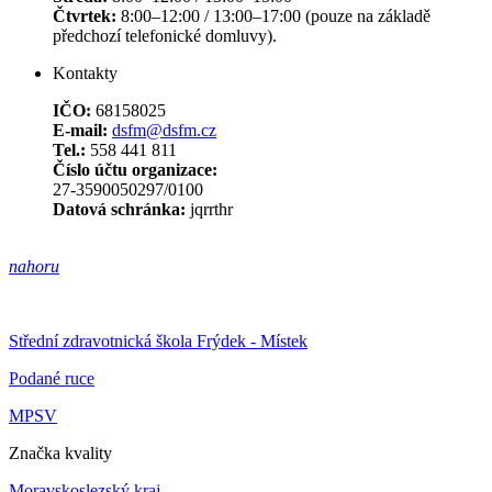
Čtvrtek:
8:00–12:00 / 13:00–17:00 (pouze na základě
předchozí telefonické domluvy).
Kontakty
IČO:
68158025
E-mail:
dsfm@dsfm.cz
Tel.:
558 441 811
Číslo účtu organizace:
27-3590050297/0100
Datová schránka:
jqrrthr
nahoru
Střední zdravotnická škola Frýdek - Místek
Podané ruce
MPSV
Značka kvality
Moravskoslezský kraj