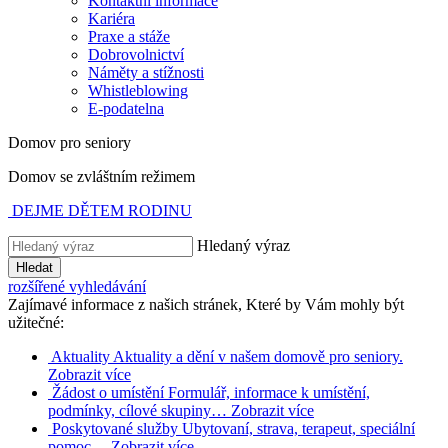
Kontaktní informace
Kariéra
Praxe a stáže
Dobrovolnictví
Náměty a stížnosti
Whistleblowing
E-podatelna
Domov pro seniory
Domov se zvláštním režimem
DEJME DĚTEM RODINU
Hledaný výraz
Hledat
rozšířené vyhledávání
Zajímavé informace z našich stránek, Které by Vám mohly být
užitečné:
Aktuality
Aktuality a dění v našem domově pro seniory.
Zobrazit více
Žádost o umístění
Formulář, informace k umístění,
podmínky, cílové skupiny…
Zobrazit více
Poskytované služby
Ubytovaní, strava, terapeut, speciální
pomoc…
Zobrazit více