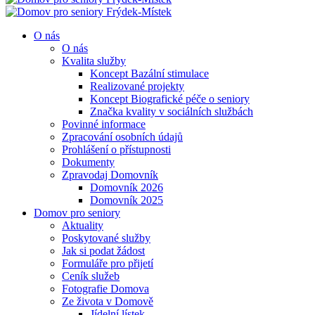
O nás
O nás
Kvalita služby
Koncept Bazální stimulace
Realizované projekty
Koncept Biografické péče o seniory
Značka kvality v sociálních službách
Povinné informace
Zpracování osobních údajů
Prohlášení o přístupnosti
Dokumenty
Zpravodaj Domovník
Domovník 2026
Domovník 2025
Domov pro seniory
Aktuality
Poskytované služby
Jak si podat žádost
Formuláře pro přijetí
Ceník služeb
Fotografie Domova
Ze života v Domově
Jídelní lístek