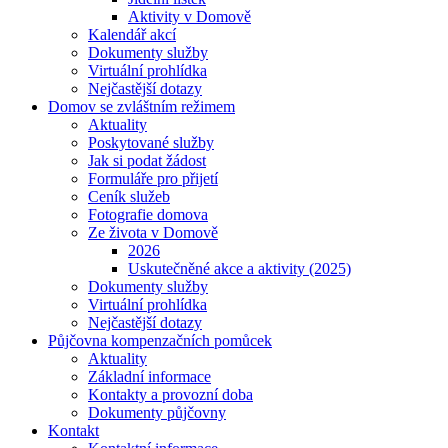
Aktivity v Domově
Kalendář akcí
Dokumenty služby
Virtuální prohlídka
Nejčastější dotazy
Domov se zvláštním režimem
Aktuality
Poskytované služby
Jak si podat žádost
Formuláře pro přijetí
Ceník služeb
Fotografie domova
Ze života v Domově
2026
Uskutečněné akce a aktivity (2025)
Dokumenty služby
Virtuální prohlídka
Nejčastější dotazy
Půjčovna kompenzačních pomůcek
Aktuality
Základní informace
Kontakty a provozní doba
Dokumenty půjčovny
Kontakt