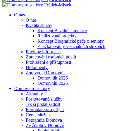
O nás
O nás
Kvalita služby
Koncept Bazální stimulace
Realizované projekty
Koncept Biografické péče o seniory
Značka kvality v sociálních službách
Povinné informace
Zpracování osobních údajů
Prohlášení o přístupnosti
Dokumenty
Zpravodaj Domovník
Domovník 2026
Domovník 2025
Domov pro seniory
Aktuality
Poskytované služby
Jak si podat žádost
Formuláře pro přijetí
Ceník služeb
Fotografie Domova
Ze života v Domově
Jídelní lístek