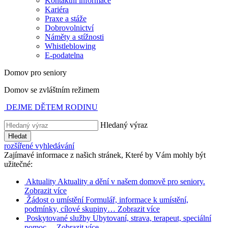
Kontaktní informace
Kariéra
Praxe a stáže
Dobrovolnictví
Náměty a stížnosti
Whistleblowing
E-podatelna
Domov pro seniory
Domov se zvláštním režimem
DEJME DĚTEM RODINU
Hledaný výraz
Hledat
rozšířené vyhledávání
Zajímavé informace z našich stránek, Které by Vám mohly být
užitečné:
Aktuality
Aktuality a dění v našem domově pro seniory.
Zobrazit více
Žádost o umístění
Formulář, informace k umístění,
podmínky, cílové skupiny…
Zobrazit více
Poskytované služby
Ubytovaní, strava, terapeut, speciální
pomoc…
Zobrazit více