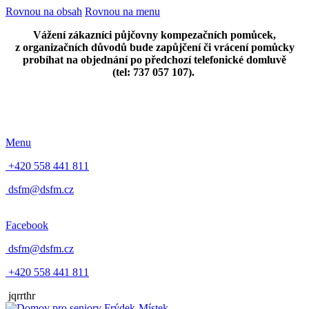
Rovnou na obsah
Rovnou na menu
Vážení zákazníci půjčovny kompezačních pomůcek,
z organizačních důvodů bude zapůjčení či vrácení pomůcky
probíhat na objednání po předchozí telefonické domluvě
(tel: 737 057 107).
Menu
+420 558 441 811
dsfm@dsfm.cz
Facebook
dsfm@dsfm.cz
+420 558 441 811
jqrrthr