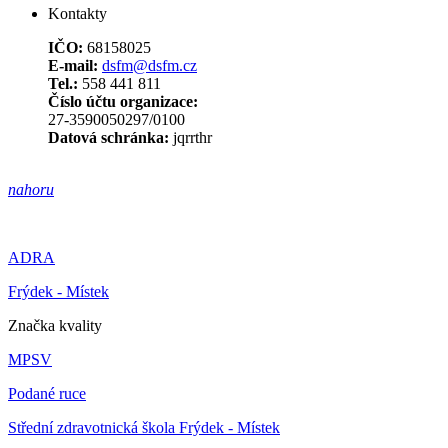
Kontakty
IČO:
68158025
E-mail:
dsfm@dsfm.cz
Tel.:
558 441 811
Číslo účtu organizace:
27-3590050297/0100
Datová schránka:
jqrrthr
nahoru
ADRA
Frýdek - Místek
Značka kvality
MPSV
Podané ruce
Střední zdravotnická škola Frýdek - Místek