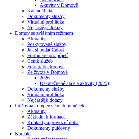
Aktivity v Domově
Kalendář akcí
Dokumenty služby
Virtuální prohlídka
Nejčastější dotazy
Domov se zvláštním režimem
Aktuality
Poskytované služby
Jak si podat žádost
Formuláře pro přijetí
Ceník služeb
Fotografie domova
Ze života v Domově
2026
Uskutečněné akce a aktivity (2025)
Dokumenty služby
Virtuální prohlídka
Nejčastější dotazy
Půjčovna kompenzačních pomůcek
Aktuality
Základní informace
Kontakty a provozní doba
Dokumenty půjčovny
Kontakt