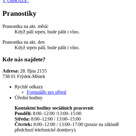
V OBRAZE.
Pranostiky
Pranostika na akt. měsíc
Když pálí srpen, bude pálit i víno.
Pranostika na akt. den
Když srpen pálí, bude pálit i víno.
Kde nás najdete?
Adresa:
28. října 2155
738 01 Frýdek-Místek
Rychlé odkazy
Formuláře pro přijetí
Úřední hodiny
Kontaktní hodiny sociálních pracovnic
Pondělí:
8:00–12:00 /13:00–15:00
Středa:
8:00–12:00 / 13:00–15:00
Čtvrtek:
8:00–12:00 / 13:00–17:00 (pouze na základě
předchozí telefonické domluvy).