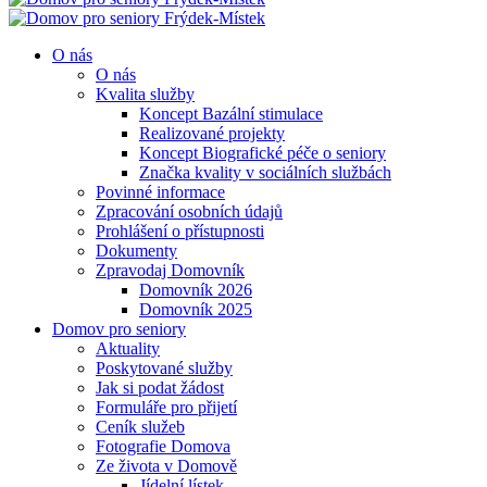
O nás
O nás
Kvalita služby
Koncept Bazální stimulace
Realizované projekty
Koncept Biografické péče o seniory
Značka kvality v sociálních službách
Povinné informace
Zpracování osobních údajů
Prohlášení o přístupnosti
Dokumenty
Zpravodaj Domovník
Domovník 2026
Domovník 2025
Domov pro seniory
Aktuality
Poskytované služby
Jak si podat žádost
Formuláře pro přijetí
Ceník služeb
Fotografie Domova
Ze života v Domově
Jídelní lístek