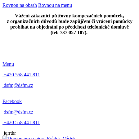
Rovnou na obsah
Rovnou na menu
Vážení zákazníci půjčovny kompezačních pomůcek,
z organizačních důvodů bude zapůjčení či vrácení pomůcky
probíhat na objednání po předchozí telefonické domluvě
(tel: 737 057 107).
Menu
+420 558 441 811
dsfm@dsfm.cz
Facebook
dsfm@dsfm.cz
+420 558 441 811
jqrrthr