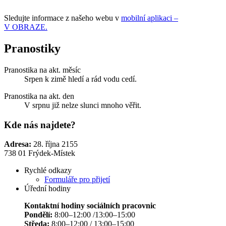
Sledujte informace z našeho webu v
mobilní aplikaci –
V OBRAZE.
Pranostiky
Pranostika na akt. měsíc
Srpen k zimě hledí a rád vodu cedí.
Pranostika na akt. den
V srpnu již nelze slunci mnoho věřit.
Kde nás najdete?
Adresa:
28. října 2155
738 01 Frýdek-Místek
Rychlé odkazy
Formuláře pro přijetí
Úřední hodiny
Kontaktní hodiny sociálních pracovnic
Pondělí:
8:00–12:00 /13:00–15:00
Středa:
8:00–12:00 / 13:00–15:00