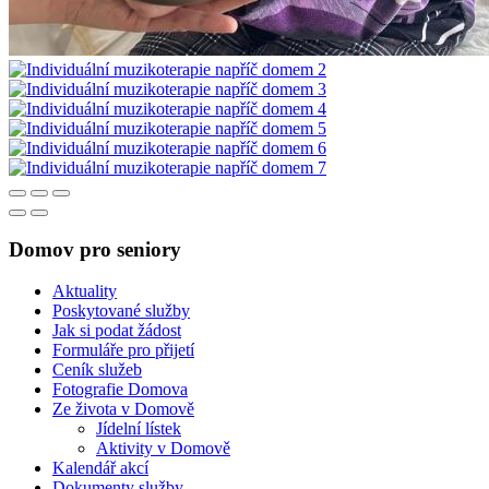
Domov pro seniory
Aktuality
Poskytované služby
Jak si podat žádost
Formuláře pro přijetí
Ceník služeb
Fotografie Domova
Ze života v Domově
Jídelní lístek
Aktivity v Domově
Kalendář akcí
Dokumenty služby