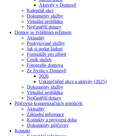
Aktivity v Domově
Kalendář akcí
Dokumenty služby
Virtuální prohlídka
Nejčastější dotazy
Domov se zvláštním režimem
Aktuality
Poskytované služby
Jak si podat žádost
Formuláře pro přijetí
Ceník služeb
Fotografie domova
Ze života v Domově
2026
Uskutečněné akce a aktivity (2025)
Dokumenty služby
Virtuální prohlídka
Nejčastější dotazy
Půjčovna kompenzačních pomůcek
Aktuality
Základní informace
Kontakty a provozní doba
Dokumenty půjčovny
Kontakt