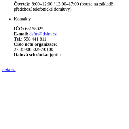
Čtvrtek:
8:00–12:00 / 13:00–17:00 (pouze na základě
předchozí telefonické domluvy).
Kontakty
IČO:
68158025
E-mail:
dsfm@dsfm.cz
Tel.:
558 441 811
Číslo účtu organizace:
27-3590050297/0100
Datová schránka:
jqrrthr
nahoru