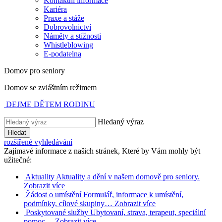
Kontaktní informace
Kariéra
Praxe a stáže
Dobrovolnictví
Náměty a stížnosti
Whistleblowing
E-podatelna
Domov pro seniory
Domov se zvláštním režimem
DEJME DĚTEM RODINU
Hledaný výraz
Hledat
rozšířené vyhledávání
Zajímavé informace z našich stránek, Které by Vám mohly být
užitečné:
Aktuality
Aktuality a dění v našem domově pro seniory.
Zobrazit více
Žádost o umístění
Formulář, informace k umístění,
podmínky, cílové skupiny…
Zobrazit více
Poskytované služby
Ubytovaní, strava, terapeut, speciální
pomoc…
Zobrazit více