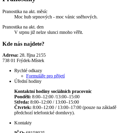
Pranostika na akt. měsíc
Moc hub srpnových - moc vánic sněhových.
Pranostika na akt. den
V srpnu již nelze slunci mnoho věřit.
Kde nás najdete?
Adresa:
28. října 2155
738 01 Frýdek-Místek
Rychlé odkazy
Formuláře pro přijetí
Úřední hodiny
Kontaktní hodiny sociálních pracovnic
Pondělí:
8:00–12:00 /13:00–15:00
Středa:
8:00–12:00 / 13:00–15:00
Čtvrtek:
8:00–12:00 / 13:00–17:00 (pouze na základě
předchozí telefonické domluvy).
Kontakty
IČO:
68158025