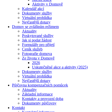
Aktivity v Domově
Kalendář akcí
Dokumenty služby
Virtuální prohlídka
Nejčastější dotazy
Domov se zvláštním režimem
Aktuality
Poskytované služby
Jak si podat žádost
Formuláře pro přijetí
Ceník služeb
Fotografie domova
Ze života v Domově
2026
Uskutečněné akce a aktivity (2025)
Dokumenty služby
Virtuální prohlídka
Nejčastější dotazy
Půjčovna kompenzačních pomůcek
Aktuality
Základní informace
Kontakty a provozní doba
Dokumenty půjčovny
Kontakt