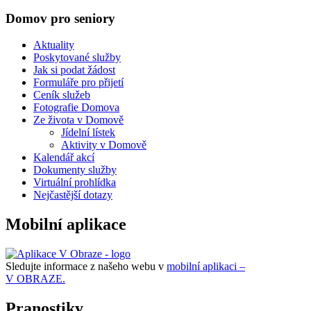
Domov pro seniory
Aktuality
Poskytované služby
Jak si podat žádost
Formuláře pro přijetí
Ceník služeb
Fotografie Domova
Ze života v Domově
Jídelní lístek
Aktivity v Domově
Kalendář akcí
Dokumenty služby
Virtuální prohlídka
Nejčastější dotazy
Mobilní aplikace
Sledujte informace z našeho webu v
mobilní aplikaci –
V OBRAZE.
Pranostiky