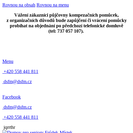
Rovnou na obsah
Rovnou na menu
Vážení zákazníci půjčovny kompezačních pomůcek,
z organizačních důvodů bude zapůjčení či vrácení pomůcky
probíhat na objednání po předchozí telefonické domluvě
(tel: 737 057 107).
Menu
+420 558 441 811
dsfm@dsfm.cz
Facebook
dsfm@dsfm.cz
+420 558 441 811
jqrrthr