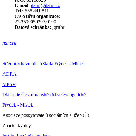
E-mail:
dsfm@dsfm.cz
Tel.:
558 441 811
Číslo účtu organizace:
27-3590050297/0100
Datová schránka:
jqrrthr
nahoru
Střední zdravotnická škola Frýdek - Místek
ADRA
MPSV
Diakonie Českobratrské církve evangelické
Frýdek - Místek
Asociace poskytovatelů sociálních služeb ČR
Značka kvality
Institut Bazální stimulace