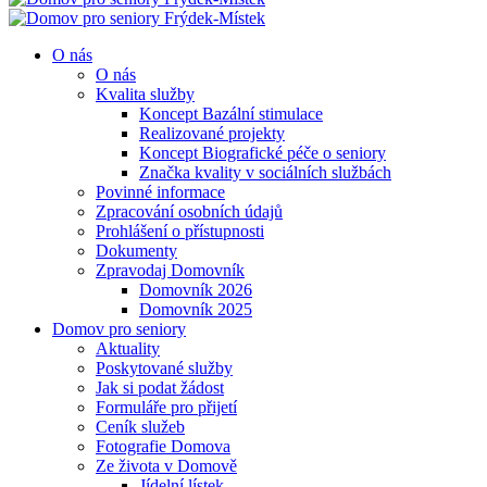
O nás
O nás
Kvalita služby
Koncept Bazální stimulace
Realizované projekty
Koncept Biografické péče o seniory
Značka kvality v sociálních službách
Povinné informace
Zpracování osobních údajů
Prohlášení o přístupnosti
Dokumenty
Zpravodaj Domovník
Domovník 2026
Domovník 2025
Domov pro seniory
Aktuality
Poskytované služby
Jak si podat žádost
Formuláře pro přijetí
Ceník služeb
Fotografie Domova
Ze života v Domově
Jídelní lístek