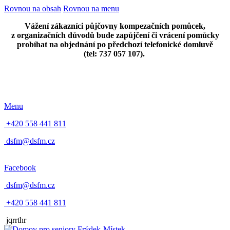
Rovnou na obsah
Rovnou na menu
Vážení zákazníci půjčovny kompezačních pomůcek,
z organizačních důvodů bude zapůjčení či vrácení pomůcky
probíhat na objednání po předchozí telefonické domluvě
(tel: 737 057 107).
Menu
+420 558 441 811
dsfm@dsfm.cz
Facebook
dsfm@dsfm.cz
+420 558 441 811
jqrrthr