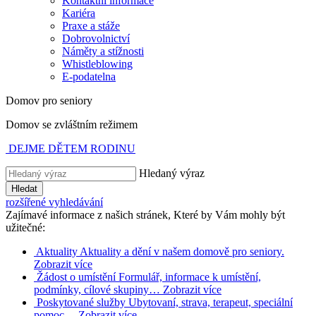
Kontaktní informace
Kariéra
Praxe a stáže
Dobrovolnictví
Náměty a stížnosti
Whistleblowing
E-podatelna
Domov pro seniory
Domov se zvláštním režimem
DEJME DĚTEM RODINU
Hledaný výraz
Hledat
rozšířené vyhledávání
Zajímavé informace z našich stránek, Které by Vám mohly být
užitečné:
Aktuality
Aktuality a dění v našem domově pro seniory.
Zobrazit více
Žádost o umístění
Formulář, informace k umístění,
podmínky, cílové skupiny…
Zobrazit více
Poskytované služby
Ubytovaní, strava, terapeut, speciální
pomoc…
Zobrazit více