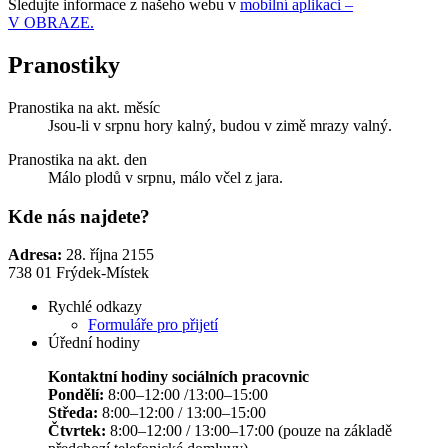
Sledujte informace z našeho webu v
mobilní aplikaci –
V OBRAZE.
Pranostiky
Pranostika na akt. měsíc
Jsou-li v srpnu hory kalný, budou v zimě mrazy valný.
Pranostika na akt. den
Málo plodů v srpnu, málo včel z jara.
Kde nás najdete?
Adresa:
28. října 2155
738 01 Frýdek-Místek
Rychlé odkazy
Formuláře pro přijetí
Úřední hodiny
Kontaktní hodiny sociálních pracovnic
Pondělí:
8:00–12:00 /13:00–15:00
Středa:
8:00–12:00 / 13:00–15:00
Čtvrtek:
8:00–12:00 / 13:00–17:00 (pouze na základě