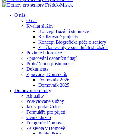
O nás
O nás
Kvalita služby
Koncept Bazální stimulace
Realizované projekty
Koncept Biografické péče o seniory
Značka kvality v sociálních službách
Povinné informace
Zpracování osobních údajů
Prohlášení o přístupnosti
Dokumenty
Zpravodaj Domovník
Domovník 2026
Domovník 2025
Domov pro seniory
Aktuality
Poskytované služby
Jak si podat žádost
Formuláře pro přijetí
Ceník služeb
Fotografie Domova
Ze života v Domově
Jídelní lístek