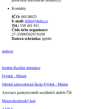
předchozí telefonické domluvy).
Kontakty
IČO:
68158025
E-mail:
dsfm@dsfm.cz
Tel.:
558 441 811
Číslo účtu organizace:
27-3590050297/0100
Datová schránka:
jqrrthr
nahoru
Institut Bazální stimulace
Frýdek - Místek
Střední zdravotnická škola Frýdek - Místek
Asociace poskytovatelů sociálních služeb ČR
Moravskoslezský kraj