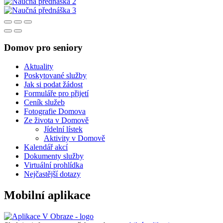
Domov pro seniory
Aktuality
Poskytované služby
Jak si podat žádost
Formuláře pro přijetí
Ceník služeb
Fotografie Domova
Ze života v Domově
Jídelní lístek
Aktivity v Domově
Kalendář akcí
Dokumenty služby
Virtuální prohlídka
Nejčastější dotazy
Mobilní aplikace