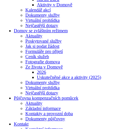
Aktivity v Domově
Kalendář akcí
Dokumenty služby
Virtuální prohlídka
Nejčastější dotazy
Domov se zvláštním režimem
Aktuality
Poskytované služby
Jak si podat žádost
Formuláře pro přijetí
Ceník služeb
Fotografie domova
Ze života v Domově
2026
Uskutečněné akce a aktivity (2025)
Dokumenty služby
Virtuální prohlídka
Nejčastější dotazy
Půjčovna kompenzačních pomůcek
Aktuality
Základní informace
Kontakty a provozní doba
Dokumenty půjčovny
Kontakt