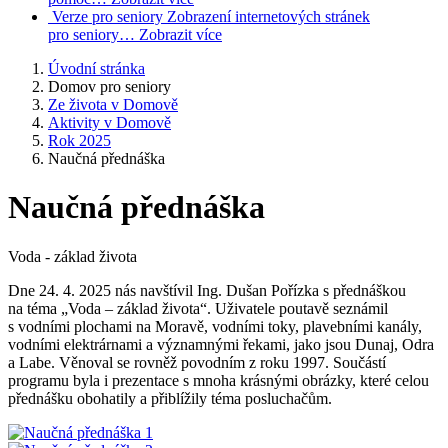
Verze pro seniory
Zobrazení internetových stránek
pro seniory…
Zobrazit více
Úvodní stránka
Domov pro seniory
Ze života v Domově
Aktivity v Domově
Rok 2025
Naučná přednáška
Naučná přednáška
Voda - základ života
Dne 24. 4. 2025 nás navštívil Ing. Dušan Pořízka s přednáškou
na téma „Voda – základ života“. Uživatele poutavě seznámil
s vodními plochami na Moravě, vodními toky, plavebními kanály,
vodními elektrárnami a významnými řekami, jako jsou Dunaj, Odra
a Labe. Věnoval se rovněž povodním z roku 1997. Součástí
programu byla i prezentace s mnoha krásnými obrázky, které celou
přednášku obohatily a přiblížily téma posluchačům.